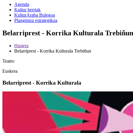
Agenda
Kultur berriak
KulturAraba Bulegoa
Plangintza estrategikoa
Belarriprest - Korrika Kulturala Trebiñun
Hasiera
Belarriprest - Korrika Kulturala Trebiñun
Teatro
Euskera
Belarriprest - Korrika Kulturala