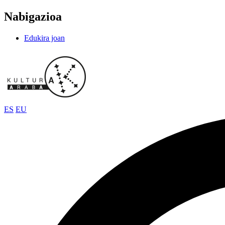
Nabigazioa
Edukira joan
ES
EU