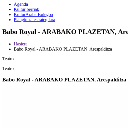
Agenda
Kultur berriak
KulturAraba Bulegoa
Plangintza estrategikoa
Babo Royal - ARABAKO PLAZETAN, Aresp
Hasiera
Babo Royal - ARABAKO PLAZETAN, Arespalditza
Teatro
Teatro
Babo Royal - ARABAKO PLAZETAN, Arespalditza