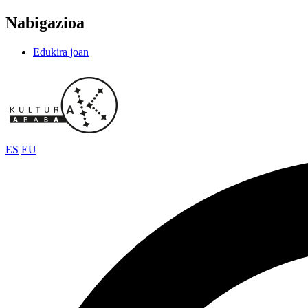
Nabigazioa
Edukira joan
ES
EU