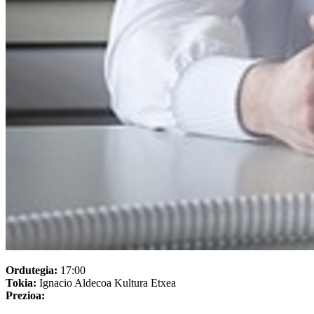
Ordutegia:
17:00
Tokia:
Ignacio Aldecoa Kultura Etxea
Prezioa: