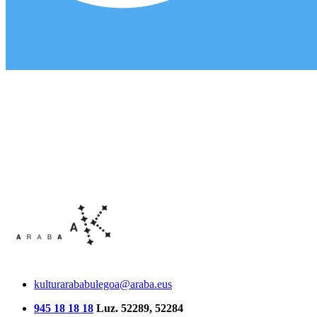
kulturarababulegoa@araba.eus
945 18 18 18
Luz. 52289, 52284