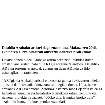
Deialdia Arabako artistei dago zuzenduta. Maiatzaren 20tik
ekainaren 10era bitartean aurkeztu daitezke proiektuak
.
Deialdi honen bidez, Arabako artista berri zein ibilbidea duten
artisten lana sustatu nahi du ARTgia sorgune & aretoak. Deialdiak
ARTgia sorgune & aretoak abiarazten duen ARTgia da ildo
estrategikoari erantzuten dio.
“ARTgia da Arabako artistei erakusketa-gunea irekitzearen aldeko
apustua da, hitzetatik ekintzetara salto egiten duena. Hala, beren
artelanak ARTgia aretoan (Vitoria-Gasteizko Jose Lejarreta kalea 41
helbidean) erakutsi eta hedatzeko bitartekoak eskaintzen ditu eta,
gainera, proiektu irabazleek 400€ko diru-laguntza jasoko dute”,
azaldu du Irantzu Lekue aretoko zuzendaria.