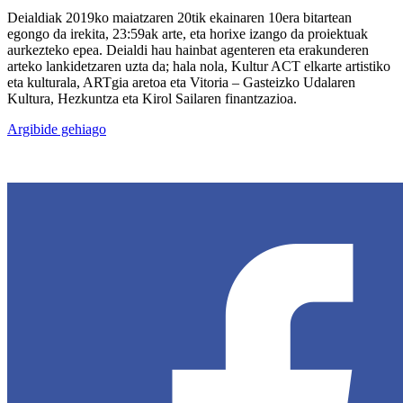
Deialdiak 2019ko maiatzaren 20tik ekainaren 10era bitartean
egongo da irekita, 23:59ak arte, eta horixe izango da proiektuak
aurkezteko epea. Deialdi hau hainbat agenteren eta erakunderen
arteko lankidetzaren uzta da; hala nola, Kultur ACT elkarte artistiko
eta kulturala, ARTgia aretoa eta Vitoria – Gasteizko Udalaren
Kultura, Hezkuntza eta Kirol Sailaren finantzazioa.
Argibide gehiago