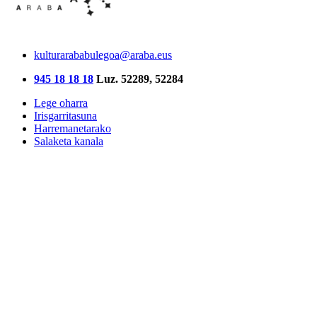
kulturarababulegoa@araba.eus
945 18 18 18
Luz. 52289, 52284
Lege oharra
Irisgarritasuna
Harremanetarako
Salaketa kanala