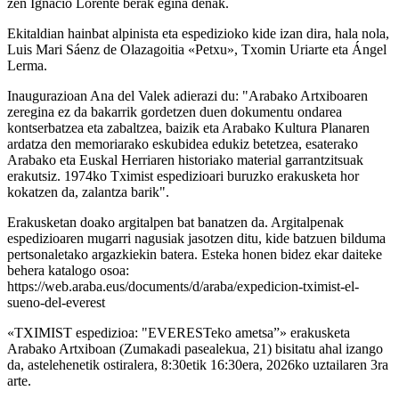
zen Ignacio Lorente berak egina denak.
Ekitaldian hainbat alpinista eta espedizioko kide izan dira, hala nola,
Luis Mari Sáenz de Olazagoitia «Petxu», Txomin Uriarte eta Ángel
Lerma.
Inaugurazioan Ana del Valek adierazi du: "Arabako Artxiboaren
zeregina ez da bakarrik gordetzen duen dokumentu ondarea
kontserbatzea eta zabaltzea, baizik eta Arabako Kultura Planaren
ardatza den memoriarako eskubidea edukiz betetzea, esaterako
Arabako eta Euskal Herriaren historiako material garrantzitsuak
erakutsiz. 1974ko Tximist espedizioari buruzko erakusketa hor
kokatzen da, zalantza barik".
Erakusketan doako argitalpen bat banatzen da. Argitalpenak
espedizioaren mugarri nagusiak jasotzen ditu, kide batzuen bilduma
pertsonaletako argazkiekin batera. Esteka honen bidez ekar daiteke
behera katalogo osoa:
https://web.araba.eus/documents/d/araba/expedicion-tximist-el-
sueno-del-everest
«TXIMIST espedizioa: "EVERESTeko ametsa”» erakusketa
Arabako Artxiboan (Zumakadi pasealekua, 21) bisitatu ahal izango
da, astelehenetik ostiralera, 8:30etik 16:30era, 2026ko uztailaren 3ra
arte.