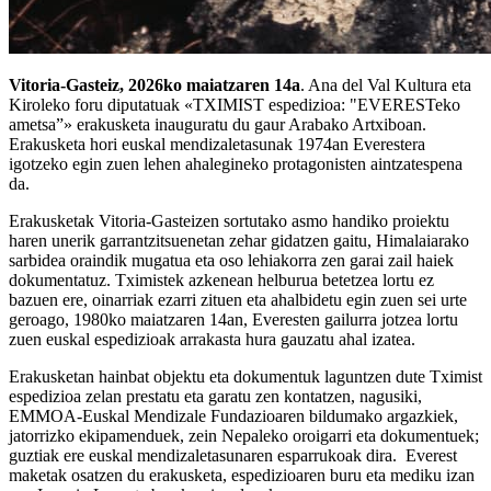
Vitoria-Gasteiz, 2026ko maiatzaren 14a
. Ana del Val Kultura eta
Kiroleko foru diputatuak «TXIMIST espedizioa: "EVERESTeko
ametsa”» erakusketa inauguratu du gaur Arabako Artxiboan.
Erakusketa hori euskal mendizaletasunak 1974an Everestera
igotzeko egin zuen lehen ahalegineko protagonisten aintzatespena
da.
Erakusketak Vitoria-Gasteizen sortutako asmo handiko proiektu
haren unerik garrantzitsuenetan zehar gidatzen gaitu, Himalaiarako
sarbidea oraindik mugatua eta oso lehiakorra zen garai zail haiek
dokumentatuz. Tximistek azkenean helburua betetzea lortu ez
bazuen ere, oinarriak ezarri zituen eta ahalbidetu egin zuen sei urte
geroago, 1980ko maiatzaren 14an, Everesten gailurra jotzea lortu
zuen euskal espedizioak arrakasta hura gauzatu ahal izatea.
Erakusketan hainbat objektu eta dokumentuk laguntzen dute Tximist
espedizioa zelan prestatu eta garatu zen kontatzen, nagusiki,
EMMOA-Euskal Mendizale Fundazioaren bildumako argazkiek,
jatorrizko ekipamenduek, zein Nepaleko oroigarri eta dokumentuek;
guztiak ere euskal mendizaletasunaren esparrukoak dira. Everest
maketak osatzen du erakusketa, espedizioaren buru eta mediku izan