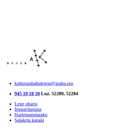
kulturarababulegoa@araba.eus
945 18 18 18
Luz. 52289, 52284
Lege oharra
Irisgarritasuna
Harremanetarako
Salaketa kanala