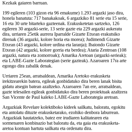
Kezkak gaiaren barruan.
199 egileren (103 gizon eta 96 emakume) 1.293 argazki jaso dira,
honela banatuta: 717 banakakoak, 6 argazkiko 81 serie eta 15 serie,
16 eta 30 urte bitarteko gazteenak. Erakusketetan sartzeko, 126
egileren 30 argazki-serie, 13 serie gazte eta 229 argazki aukeratu
dira, urriaren 25etik aurrera Iparralde Gizarte Etxean erakutsiko
direnak (36 argazki, kolore horia eta morea); Judimendi Gizarte
Etxean (43 argazki, kolore urdina eta laranja); Ibaiondo Gizarte
Etxean (42 argazki, kolore gorria eta berdea); Ataria Zentroan (108
argazki, natura eta zomorroak); Amarika Aretoan (argazki-serieak);
eta LABE-Gazte Laborategian (serie gazteak). Azaroaren 17ra arte
egongo dira zabalik denak.
Urriaren 25ean, arratsaldean, Amarika Aretoko erakusketa
irekitzearekin batera, egileak gonbidatuko dira beren lanak bisita
gidatu atsegin batean azaltzeko. Azaroaren 7an ere, arratsaldean,
gazte telesailen egileak gonbidatuko dira beren proiektuak azaltzera
San Vicente de Paul kaleko LABE-Gazte Laborategia aretoan.
Argazkiak Revelare kolektiboko kideek sailkatu, baloratu, egokitu
eta antolatu dituzte erakusketarako, ezohiko denbora laburrean.
Argazkiak hautatzeko, batez ere irudiaren kalitatearen eta
sormenaren konbinazio bat baloratu da, eta gaia eta erakusketa-
aretoa kontuan hartuta sailkatu eta ordenatu dira.