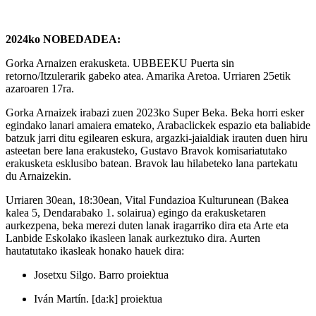
2024ko NOBEDADEA:
Gorka Arnaizen erakusketa. UBBEEKU Puerta sin
retorno/Itzulerarik gabeko atea. Amarika Aretoa. Urriaren 25etik
azaroaren 17ra.
Gorka Arnaizek irabazi zuen 2023ko Super Beka. Beka horri esker
egindako lanari amaiera emateko, Arabaclickek espazio eta baliabide
batzuk jarri ditu egilearen eskura, argazki-jaialdiak irauten duen hiru
asteetan bere lana erakusteko, Gustavo Bravok komisariatutako
erakusketa esklusibo batean. Bravok lau hilabeteko lana partekatu
du Arnaizekin.
Urriaren 30ean, 18:30ean, Vital Fundazioa Kulturunean (Bakea
kalea 5, Dendarabako 1. solairua) egingo da erakusketaren
aurkezpena, beka merezi duten lanak iragarriko dira eta Arte eta
Lanbide Eskolako ikasleen lanak aurkeztuko dira. Aurten
hautatutako ikasleak honako hauek dira:
Josetxu Silgo. Barro proiektua
Iván Martín. [da:k] proiektua