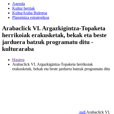
Agenda
Kultur berriak
KulturAraba Bulegoa
Plangintza estrategikoa
Arabaclick VI. Argazkigintza-Topaketa
herrikoiak erakusketak, bekak eta beste
jarduera batzuk programatu ditu -
kulturaraba
Hasiera
Arabaclick VI. Argazkigintza-Topaketa herrikoiak
erakusketak, bekak eta beste jarduera batzuk programatu ditu
null
Arabaclick VI.