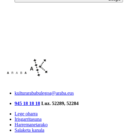
kulturarababulegoa@araba.eus
945 18 18 18
Luz. 52289, 52284
Lege oharra
Irisgarritasuna
Harremanetarako
Salaketa kanala