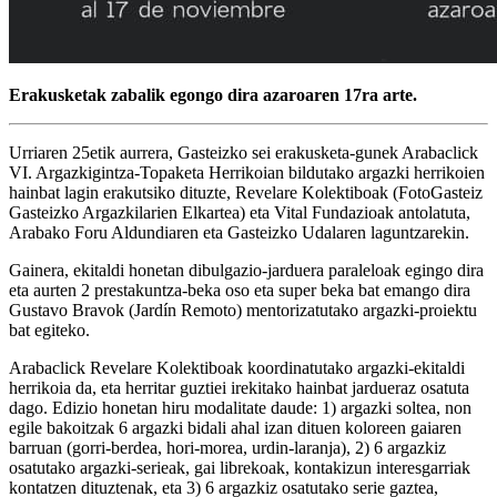
Erakusketak zabalik egongo dira azaroaren 17ra arte.
Urriaren 25etik aurrera, Gasteizko sei erakusketa-gunek Arabaclick
VI. Argazkigintza-Topaketa Herrikoian bildutako argazki herrikoien
hainbat lagin erakutsiko dituzte, Revelare Kolektiboak (FotoGasteiz
Gasteizko Argazkilarien Elkartea) eta Vital Fundazioak antolatuta,
Arabako Foru Aldundiaren eta Gasteizko Udalaren laguntzarekin.
Gainera, ekitaldi honetan dibulgazio-jarduera paraleloak egingo dira
eta aurten 2 prestakuntza-beka oso eta super beka bat emango dira
Gustavo Bravok (Jardín Remoto) mentorizatutako argazki-proiektu
bat egiteko.
Arabaclick Revelare Kolektiboak koordinatutako argazki-ekitaldi
herrikoia da, eta herritar guztiei irekitako hainbat jardueraz osatuta
dago. Edizio honetan hiru modalitate daude: 1) argazki soltea, non
egile bakoitzak 6 argazki bidali ahal izan dituen koloreen gaiaren
barruan (gorri-berdea, hori-morea, urdin-laranja), 2) 6 argazkiz
osatutako argazki-serieak, gai librekoak, kontakizun interesgarriak
kontatzen dituztenak, eta 3) 6 argazkiz osatutako serie gaztea,