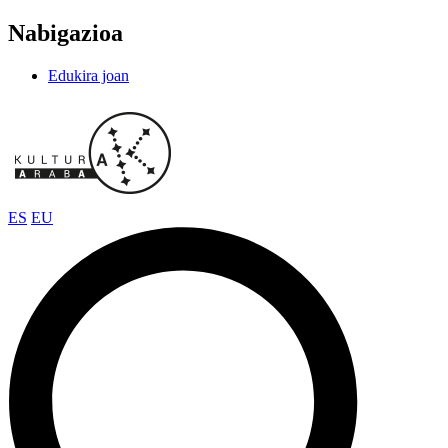
Nabigazioa
Edukira joan
ES
EU