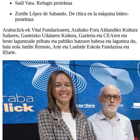
Saúl Vara. Refugio proiektua
Zuriñe López de Sabando. De chica en la máquina bideo-
proiektua
Arabaclick-ek Vital Fundazioaren, Arabako Foru Aldundiko Kultura
Sailaren, Gasteizko Udalaren Kultura, Gazteria eta CEAren eta
beste laguntzaile pribatu eta publiko batzuen babesa eta laguntza du,
hala nola Jardin Remoto, Arte eta Lanbide Eskola Fundazioa eta
IDarte.