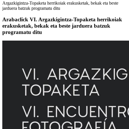
Argazkigintza-Topaketa herrikoiak erakusketak, bekak eta beste
jarduera batzuk programatu ditu
Arabaclick VI. Argazkigintza-Topaketa herrikoiak
erakusketak, bekak eta beste jarduera batzuk
programatu ditu