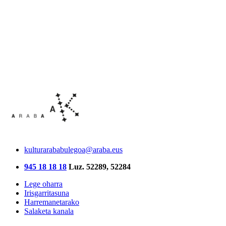
kulturarababulegoa@araba.eus
945 18 18 18
Luz. 52289, 52284
Lege oharra
Irisgarritasuna
Harremanetarako
Salaketa kanala