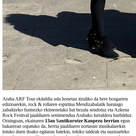
Araba ARF Tour ekitaldia uda honetan itzuliko da bere bosgarren
edizioarekin, rock & rollaren espiritua Mendizabalatik haratago
zabaltzeko funtsezko ekimenetako bat bezala sendotuz eta Azkena
Rock Festival jaialdiaren sentimendua Arabako lurraldera hurbilduz.
Oraingoan, ekainaren
13an Santikurutze Kanpezu herrian
egun
bakarrean ospatuko da, herria jaialdiaren nortasun musikalarekin
lotuko duen doako egitarau batekin, tokiko taldeak eta nazioarteko