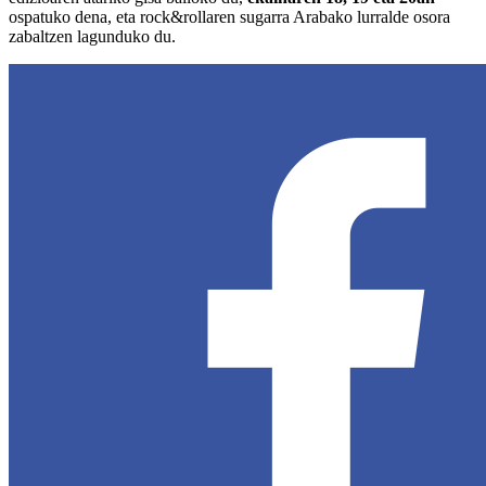
ospatuko dena, eta rock&rollaren sugarra Arabako lurralde osora
zabaltzen lagunduko du.