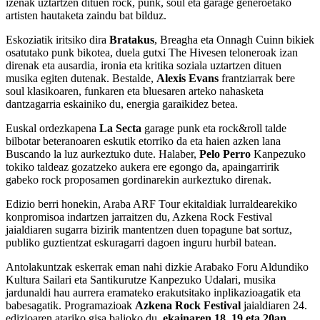
izenak uztartzen dituen rock, punk, soul eta garage generoetako
artisten hautaketa zaindu bat bilduz.
Eskoziatik iritsiko dira
Bratakus
, Breagha eta Onnagh Cuinn bikiek
osatutako punk bikotea, duela gutxi The Hivesen teloneroak izan
direnak eta ausardia, ironia eta kritika soziala uztartzen dituen
musika egiten dutenak. Bestalde,
Alexis Evans
frantziarrak bere
soul klasikoaren, funkaren eta bluesaren arteko nahasketa
dantzagarria eskainiko du, energia garaikidez betea.
Euskal ordezkapena
La Secta
garage punk eta rock&roll talde
bilbotar beteranoaren eskutik etorriko da eta haien azken lana
Buscando la luz aurkeztuko dute. Halaber,
Pelo Perro
Kanpezuko
tokiko taldeaz gozatzeko aukera ere egongo da, apaingarririk
gabeko rock proposamen gordinarekin aurkeztuko direnak.
Edizio berri honekin, Araba ARF Tour ekitaldiak lurraldearekiko
konpromisoa indartzen jarraitzen du, Azkena Rock Festival
jaialdiaren sugarra bizirik mantentzen duen topagune bat sortuz,
publiko guztientzat eskuragarri dagoen inguru hurbil batean.
Antolakuntzak eskerrak eman nahi dizkie Arabako Foru Aldundiko
Kultura Sailari eta Santikurutze Kanpezuko Udalari, musika
jardunaldi hau aurrera eramateko erakutsitako inplikazioagatik eta
babesagatik. Programazioak
Azkena Rock Festival
jaialdiaren 24.
edizioaren atariko gisa balioko du,
ekainaren 18, 19 eta 20an