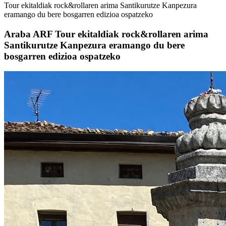
Tour ekitaldiak rock&rollaren arima Santikurutze Kanpezura
eramango du bere bosgarren edizioa ospatzeko
Araba ARF Tour ekitaldiak rock&rollaren arima
Santikurutze Kanpezura eramango du bere
bosgarren edizioa ospatzeko