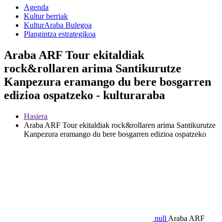
Agenda
Kultur berriak
KulturAraba Bulegoa
Plangintza estrategikoa
Araba ARF Tour ekitaldiak
rock&rollaren arima Santikurutze
Kanpezura eramango du bere bosgarren
edizioa ospatzeko - kulturaraba
Hasiera
Araba ARF Tour ekitaldiak rock&rollaren arima Santikurutze
Kanpezura eramango du bere bosgarren edizioa ospatzeko
null
Araba ARF