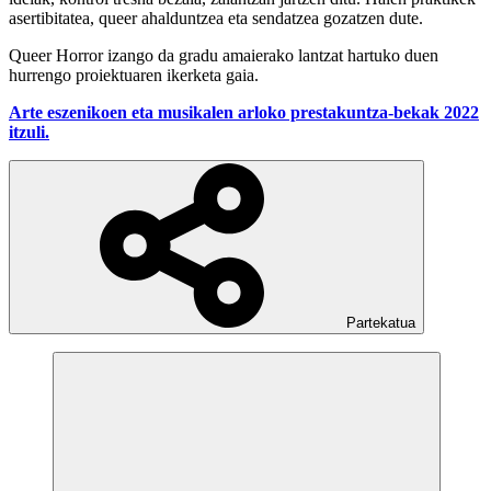
asertibitatea, queer ahalduntzea eta sendatzea gozatzen dute.
Queer Horror izango da gradu amaierako lantzat hartuko duen
hurrengo proiektuaren ikerketa gaia.
Arte eszenikoen eta musikalen arloko prestakuntza-bekak 2022
itzuli.
Partekatua