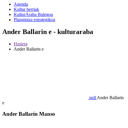
Agenda
Kultur berriak
KulturAraba Bulegoa
Plangintza estrategikoa
Ander Ballarin e - kulturaraba
Hasiera
Ander Ballarin e
null
Ander Ballarin
e
Ander Ballarín Manso