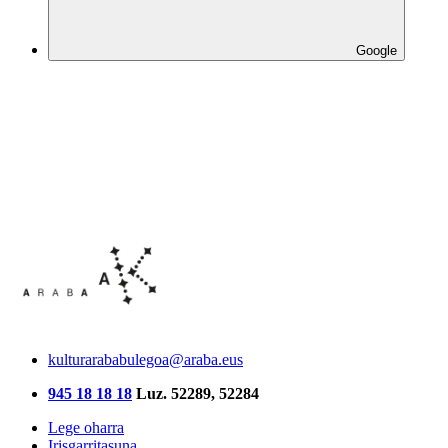
Google
kulturarababulegoa@araba.eus
945 18 18 18
Luz. 52289, 52284
Lege oharra
Irisgarritasuna