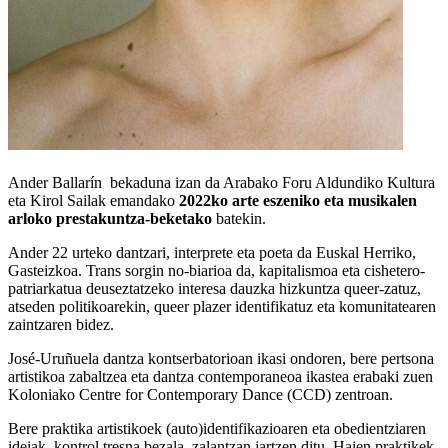
Ander Ballarín bekaduna izan da Arabako Foru Aldundiko Kultura
eta Kirol Sailak emandako
2022ko arte eszeniko eta musikalen
arloko prestakuntza-beketako
batekin.
Ander 22 urteko dantzari, interprete eta poeta da Euskal Herriko,
Gasteizkoa. Trans sorgin no-biarioa da, kapitalismoa eta cishetero-
patriarkatua deuseztatzeko interesa dauzka hizkuntza queer-zatuz,
atseden politikoarekin, queer plazer identifikatuz eta komunitatearen
zaintzaren bidez.
José-Uruñuela dantza kontserbatorioan ikasi ondoren, bere pertsona
artistikoa zabaltzea eta dantza contemporaneoa ikastea erabaki zuen
Koloniako Centre for Contemporary Dance (CCD) zentroan.
Bere praktika artistikoek (auto)identifikazioaren eta obedientziaren
ideiak, kontrol tresna bezala, zalantzan jartzen ditu. Haien praktikek