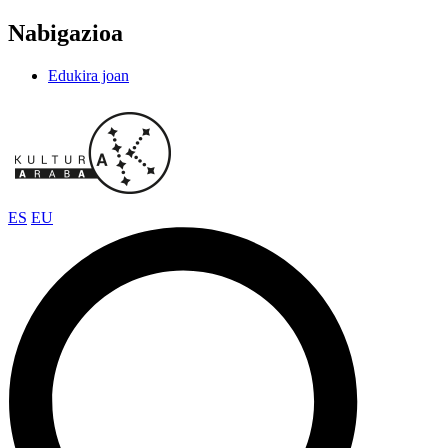
Nabigazioa
Edukira joan
ES
EU