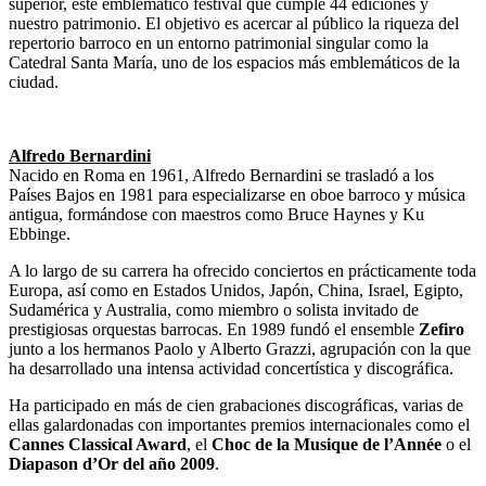
superior, este emblemático festival que cumple 44 ediciones y
nuestro patrimonio. El objetivo es acercar al público la riqueza del
repertorio barroco en un entorno patrimonial singular como la
Catedral Santa María, uno de los espacios más emblemáticos de la
ciudad.
Alfredo Bernardini
Nacido en Roma en 1961, Alfredo Bernardini se trasladó a los
Países Bajos en 1981 para especializarse en oboe barroco y música
antigua, formándose con maestros como Bruce Haynes y Ku
Ebbinge.
A lo largo de su carrera ha ofrecido conciertos en prácticamente toda
Europa, así como en Estados Unidos, Japón, China, Israel, Egipto,
Sudamérica y Australia, como miembro o solista invitado de
prestigiosas orquestas barrocas. En 1989 fundó el ensemble
Zefiro
junto a los hermanos Paolo y Alberto Grazzi, agrupación con la que
ha desarrollado una intensa actividad concertística y discográfica.
Ha participado en más de cien grabaciones discográficas, varias de
ellas galardonadas con importantes premios internacionales como el
Cannes Classical Award
, el
Choc de la Musique de l’Année
o el
Diapason d’Or del año 2009
.