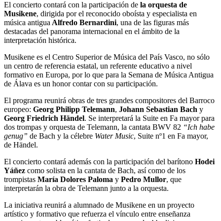
El concierto contará con la participación de
la orquesta de
Musikene
, dirigida por el reconocido oboísta y especialista en
música antigua
Alfredo Bernardini
, una de las figuras más
destacadas del panorama internacional en el ámbito de la
interpretación histórica.
Musikene es el Centro Superior de Música del País Vasco, no sólo
un centro de referencia estatal, un referente educativo a nivel
formativo en Europa, por lo que para la Semana de Música Antigua
de Álava es un honor contar con su participación.
El programa reunirá obras de tres grandes compositores del Barroco
europeo:
Georg Philipp Telemann
,
Johann Sebastian Bach
y
Georg Friedrich Händel
. Se interpretará la Suite en Fa mayor para
dos trompas y orquesta de Telemann, la cantata BWV 82
“Ich habe
genug”
de Bach y la célebre
Water Music
, Suite nº1 en Fa mayor,
de Händel.
El concierto contará además con la participación del barítono
Hodei
Yáñez
como solista en la cantata de Bach, así como de los
trompistas
María Dolores Paloma
y
Pedro Mullor
, que
interpretarán la obra de Telemann junto a la orquesta.
La iniciativa reunirá a alumnado de Musikene en un proyecto
artístico y formativo que refuerza el vínculo entre enseñanza