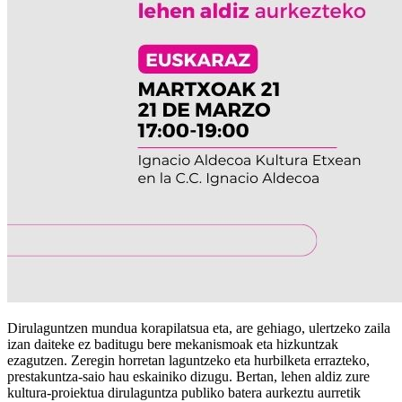
Dirulaguntzen mundua korapilatsua eta, are gehiago, ulertzeko zaila
izan daiteke ez baditugu bere mekanismoak eta hizkuntzak
ezagutzen. Zeregin horretan laguntzeko eta hurbilketa errazteko,
prestakuntza-saio hau eskainiko dizugu. Bertan, lehen aldiz zure
kultura-proiektua dirulaguntza publiko batera aurkeztu aurretik