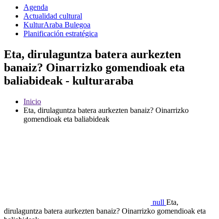
Agenda
Actualidad cultural
KulturAraba Bulegoa
Planificación estratégica
Eta, dirulaguntza batera aurkezten
banaiz? Oinarrizko gomendioak eta
baliabideak - kulturaraba
Inicio
Eta, dirulaguntza batera aurkezten banaiz? Oinarrizko
gomendioak eta baliabideak
null
Eta,
dirulaguntza batera aurkezten banaiz? Oinarrizko gomendioak eta