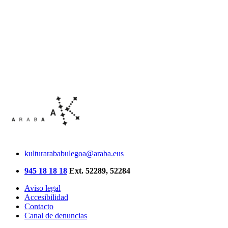
kulturarababulegoa@araba.eus
945 18 18 18
Ext. 52289, 52284
Aviso legal
Accesibilidad
Contacto
Canal de denuncias