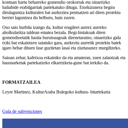
kontuan hartu beharreko gomendio orokorrak eta oinarrizko
baliabide erabilgarriak partekatuko ditugu. Etorkizunera begira
dirulaguntza kulturalen bat aurkeztea pentsatzen ari diren proiektu
berriei laguntzea du helburu, hain zuzen.
Oso saio hurbila izango da, kultur eragileei aurrez aurreko
aholkularitza taldean ematea bezala. Begi-bistakoak diren
gomendioetatik hasita burutsuagoak direnetaraino, oinarrizko gida
txiki bat eskaintzen saiatuko gara, aurkeztu aurretik proiektu batek
igaro behar dituen fase guztietan lasai eta ziurtasunez murgiltzeko.
Saioan zehar, kafetxoa eskainiko da eta amaieran, zuen zalantzak eta
hausnarketak partekatzeko elkarrizketa-gune bat irekiko da.
FORMATZAILEA
Leyre Martinez, KulturAraba Bulegoko kultura- bitartekaria
Guía de subvenciones