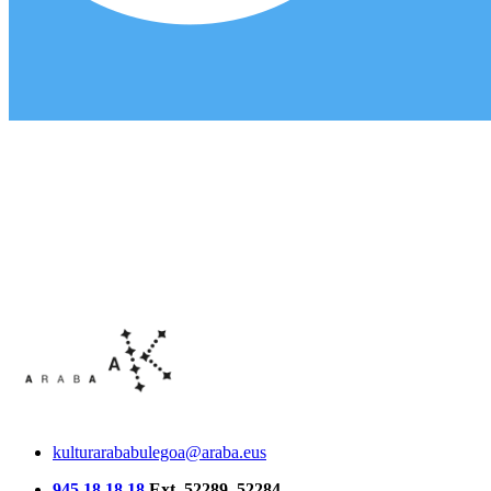
kulturarababulegoa@araba.eus
945 18 18 18
Ext. 52289, 52284