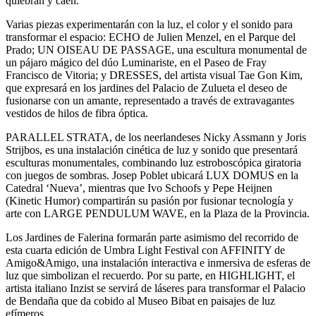
quiebran y caen.
Varias piezas experimentarán con la luz, el color y el sonido para
transformar el espacio: ECHO de Julien Menzel, en el Parque del
Prado; UN OISEAU DE PASSAGE, una escultura monumental de
un pájaro mágico del dúo Luminariste, en el Paseo de Fray
Francisco de Vitoria; y DRESSES, del artista visual Tae Gon Kim,
que expresará en los jardines del Palacio de Zulueta el deseo de
fusionarse con un amante, representado a través de extravagantes
vestidos de hilos de fibra óptica.
PARALLEL STRATA, de los neerlandeses Nicky Assmann y Joris
Strijbos, es una instalación cinética de luz y sonido que presentará
esculturas monumentales, combinando luz estroboscópica giratoria
con juegos de sombras. Josep Poblet ubicará LUX DOMUS en la
Catedral ‘Nueva’, mientras que Ivo Schoofs y Pepe Heijnen
(Kinetic Humor) compartirán su pasión por fusionar tecnología y
arte con LARGE PENDULUM WAVE, en la Plaza de la Provincia.
Los Jardines de Falerina formarán parte asimismo del recorrido de
esta cuarta edición de Umbra Light Festival con AFFINITY de
Amigo&Amigo, una instalación interactiva e inmersiva de esferas de
luz que simbolizan el recuerdo. Por su parte, en HIGHLIGHT, el
artista italiano Inzist se servirá de láseres para transformar el Palacio
de Bendaña que da cobido al Museo Bibat en paisajes de luz
efímeros.