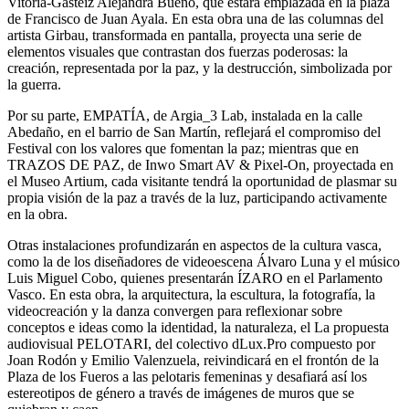
Vitoria-Gasteiz Alejandra Bueno, que estará emplazada en la plaza
de Francisco de Juan Ayala. En esta obra una de las columnas del
artista Girbau, transformada en pantalla, proyecta una serie de
elementos visuales que contrastan dos fuerzas poderosas: la
creación, representada por la paz, y la destrucción, simbolizada por
la guerra.
Por su parte, EMPATÍA, de Argia_3 Lab, instalada en la calle
Abedaño, en el barrio de San Martín, reflejará el compromiso del
Festival con los valores que fomentan la paz; mientras que en
TRAZOS DE PAZ, de Inwo Smart AV & Pixel-On, proyectada en
el Museo Artium, cada visitante tendrá la oportunidad de plasmar su
propia visión de la paz a través de la luz, participando activamente
en la obra.
Otras instalaciones profundizarán en aspectos de la cultura vasca,
como la de los diseñadores de videoescena Álvaro Luna y el músico
Luis Miguel Cobo, quienes presentarán ÍZARO en el Parlamento
Vasco. En esta obra, la arquitectura, la escultura, la fotografía, la
videocreación y la danza convergen para reflexionar sobre
conceptos e ideas como la identidad, la naturaleza, el La propuesta
audiovisual PELOTARI, del colectivo dLux.Pro compuesto por
Joan Rodón y Emilio Valenzuela, reivindicará en el frontón de la
Plaza de los Fueros a las pelotaris femeninas y desafiará así los
estereotipos de género a través de imágenes de muros que se