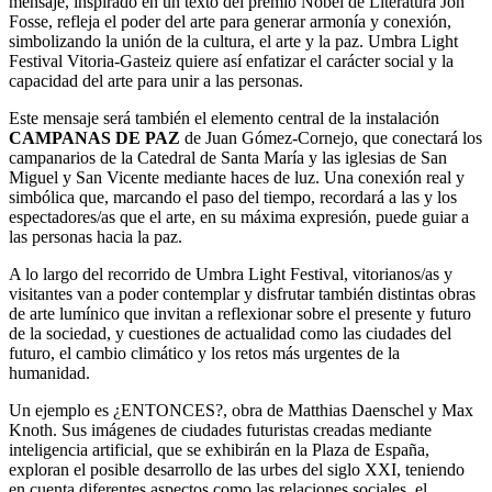
mensaje, inspirado en un texto del premio Nobel de Literatura Jon
Fosse, refleja el poder del arte para generar armonía y conexión,
simbolizando la unión de la cultura, el arte y la paz. Umbra Light
Festival Vitoria-Gasteiz quiere así enfatizar el carácter social y la
capacidad del arte para unir a las personas.
Este mensaje será también el elemento central de la instalación
CAMPANAS DE PAZ
de Juan Gómez-Cornejo, que conectará los
campanarios de la Catedral de Santa María y las iglesias de San
Miguel y San Vicente mediante haces de luz. Una conexión real y
simbólica que, marcando el paso del tiempo, recordará a las y los
espectadores/as que el arte, en su máxima expresión, puede guiar a
las personas hacia la paz.
A lo largo del recorrido de Umbra Light Festival, vitorianos/as y
visitantes van a poder contemplar y disfrutar también distintas obras
de arte lumínico que invitan a reflexionar sobre el presente y futuro
de la sociedad, y cuestiones de actualidad como las ciudades del
futuro, el cambio climático y los retos más urgentes de la
humanidad.
Un ejemplo es ¿ENTONCES?, obra de Matthias Daenschel y Max
Knoth. Sus imágenes de ciudades futuristas creadas mediante
inteligencia artificial, que se exhibirán en la Plaza de España,
exploran el posible desarrollo de las urbes del siglo XXI, teniendo
en cuenta diferentes aspectos como las relaciones sociales, el