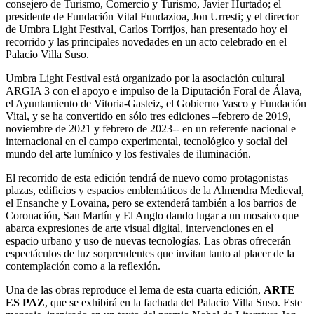
consejero de Turismo, Comercio y Turismo, Javier Hurtado; el
presidente de Fundación Vital Fundazioa, Jon Urresti; y el director
de Umbra Light Festival, Carlos Torrijos, han presentado hoy el
recorrido y las principales novedades en un acto celebrado en el
Palacio Villa Suso.
Umbra Light Festival está organizado por la asociación cultural
ARGIA 3 con el apoyo e impulso de la Diputación Foral de Álava,
el Ayuntamiento de Vitoria-Gasteiz, el Gobierno Vasco y Fundación
Vital, y se ha convertido en sólo tres ediciones –febrero de 2019,
noviembre de 2021 y febrero de 2023-- en un referente nacional e
internacional en el campo experimental, tecnológico y social del
mundo del arte lumínico y los festivales de iluminación.
El recorrido de esta edición tendrá de nuevo como protagonistas
plazas, edificios y espacios emblemáticos de la Almendra Medieval,
el Ensanche y Lovaina, pero se extenderá también a los barrios de
Coronación, San Martín y El Anglo dando lugar a un mosaico que
abarca expresiones de arte visual digital, intervenciones en el
espacio urbano y uso de nuevas tecnologías. Las obras ofrecerán
espectáculos de luz sorprendentes que invitan tanto al placer de la
contemplación como a la reflexión.
Una de las obras reproduce el lema de esta cuarta edición,
ARTE
ES PAZ
, que se exhibirá en la fachada del Palacio Villa Suso. Este