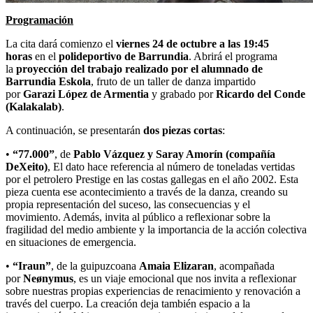
Programación
La cita dará comienzo el
viernes 24 de octubre a las 19:45
horas
en el
polideportivo de Barrundia
. Abrirá el programa
la
proyección del trabajo realizado por el alumnado de
Barrundia Eskola
, fruto de un taller de danza impartido
por
Garazi López de Armentia
y grabado por
Ricardo del Conde
(Kalakalab)
.
A continuación, se presentarán
dos piezas cortas
:
•
“77.000”
, de
Pablo Vázquez y Saray Amorín (compañía
DeXeito)
, El dato hace referencia al número de toneladas vertidas
por el petrolero Prestige en las costas gallegas en el año 2002. Esta
pieza cuenta ese acontecimiento a través de la danza, creando su
propia representación del suceso, las consecuencias y el
movimiento. Además, invita al público a reflexionar sobre la
fragilidad del medio ambiente y la importancia de la acción colectiva
en situaciones de emergencia.
•
“Iraun”
, de la guipuzcoana
Amaia Elizaran
, acompañada
por
Neønymus
, es un viaje emocional que nos invita a reflexionar
sobre nuestras propias experiencias de renacimiento y renovación a
través del cuerpo. La creación deja también espacio a la