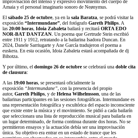
improvisación del intenso y expresivo movimiento del cuerpo de
Amaia y el personal imaginario sonoro de Neønymus.
El
sábado 25 de octubre
, ya en la
sala Baratza
, se podrá visitar la
exposición
“Intermundane”
, del fotógrafo
Gareth Philips
. A
las
20:00 horas
,
Idoia Zabaleta
bailará y recitará
ORTA EDO
NOR-BAT DANTZAN
. Un poema que Gertrude Stein escribió
entre 1911 y 1912, retratando a la bailarina Isadora Duncan. En
2024, Danele Sarriugarte y Ane García tradujeron el poema a
euskera. En esta ocasión, Idoia Zabaleta estará acompañada de dj
Bihotza.
Y por último, el
domingo 26 de octubre
se celebrará una
doble cita
de clausura
:
A las
19:00 horas
, se presentará oficialmente la
exposición
“Intermundane”
, con la presencia del propio
autor,
Gareth Philips
, y de
Helena Wilhelmsson
, una de las
bailarinas participantes en las sesiones fotográficas. Intermundane es
una representación fotográfica y escultórica del espacio inconsciente
que existe entre la música y el movimiento. Se pidió a cada bailarín
que seleccionara una lista de reproducción musical para bailarla en
un lugar determinado, de forma continua durante dos horas. No se
permitieron ensayos y la actuación debía ser una improvisación
única. Su objetivo era entrar en un estado de trance que les