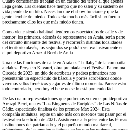
Cuatro comediantes trabajan en un castillo del terror al que apenas
llega gente. Las cuentas hace tiempo que no salen y su sustento de
vida pende de un hilo. Necesitan que el show funcione y que la
gente tiemble de miedo. Todo sería mucho más fácil si no fueran
precisamente ellos los que más miedo tienen.
Como viene siendo habitual, tendremos espectáculos de calle y de
interior: los primeros, además de representarse en Araia, serán parte
del circuito itinerante del festival y recorrerán distintas localidades
del territorio alavés; los segundos se podrán ver exclusivamente en
el polideportivo Arrazpi Berri de Araia.
Una de las funciones de calle en Araia es “Lullaby” de la compañía
andaluza Proyecto Kavauri, obra premiada en el Festival Panorama
Circada de 2023, un dúo de acróbatas y padres primerizos nos
presentarán un espectáculo de báscula y portés acrobáticos donde
veremos saltos frenéticos y agarres de último momento. Parece estar
todo controlado, pero hoy el bebé no se lo está poniendo fácil.
De las cuatro representaciones que podremos ver en el polideportivo
Arrazpi Berri, una es “Las Bingueras de Eurípides” de Las Niñas de
Cádiz, espectáculo finalista de los premios Max 2024. Esta
compañía andaluza, repite un año más con nosotros tras pasar por el
festival en la edición de 2021. Asistiremos a la pelea entre las férreas
instituciones del patriarcado y el pequeño mundo matriarcal,
subterráneo, de las reuniones íntimas en las que las mujeres procuran