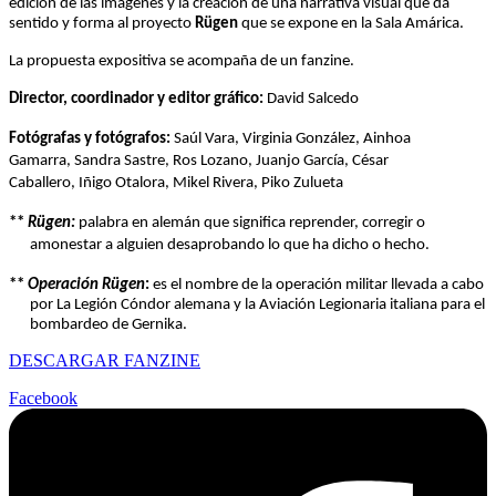
edición de las imágenes y la creación de una narrativa visual que da
sentido y forma al proyecto
Rügen
que se expone en la Sala Amárica.
La propuesta expositiva se acompaña de un fanzine.
Director, coordinador y editor gráfico:
David Salcedo
Fotógrafas y fotógrafos:
Saúl Vara,
Virginia González,
Ainhoa
Gamarra,
Sandra Sastre,
Ros Lozano,
Juanjo García,
César
Caballero,
Iñigo Otalora,
Mikel Rivera,
Piko Zulueta
**
Rügen:
palabra en alemán que significa reprender, corregir o
amonestar a alguien desaprobando lo que ha dicho o hecho.
**
Operación Rügen
:
es el nombre de la operación militar llevada a cabo
por La Legión Cóndor alemana y la Aviación Legionaria italiana para el
bombardeo de Gernika.
DESCARGAR FANZINE
Facebook