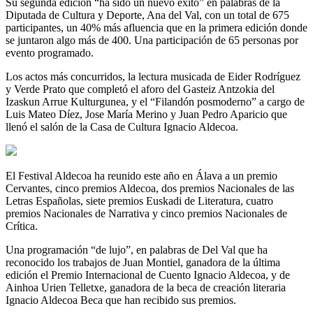
Su segunda edición “ha sido un nuevo éxito” en palabras de la
Diputada de Cultura y Deporte, Ana del Val, con un total de 675
participantes, un 40% más afluencia que en la primera edición donde
se juntaron algo más de 400. Una participación de 65 personas por
evento programado.
Los actos más concurridos, la lectura musicada de Eider Rodríguez
y Verde Prato que completó el aforo del Gasteiz Antzokia del
Izaskun Arrue Kulturgunea, y el “Filandón posmoderno” a cargo de
Luis Mateo Díez, Jose María Merino y Juan Pedro Aparicio que
llenó el salón de la Casa de Cultura Ignacio Aldecoa.
El Festival Aldecoa ha reunido este año en Álava a un premio
Cervantes, cinco premios Aldecoa, dos premios Nacionales de las
Letras Españolas, siete premios Euskadi de Literatura, cuatro
premios Nacionales de Narrativa y cinco premios Nacionales de
Crítica.
Una programación “de lujo”, en palabras de Del Val que ha
reconocido los trabajos de Juan Montiel, ganadora de la última
edición el Premio Internacional de Cuento Ignacio Aldecoa, y de
Ainhoa Urien Telletxe, ganadora de la beca de creación literaria
Ignacio Aldecoa Beca que han recibido sus premios.