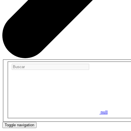
null
Toggle navigation