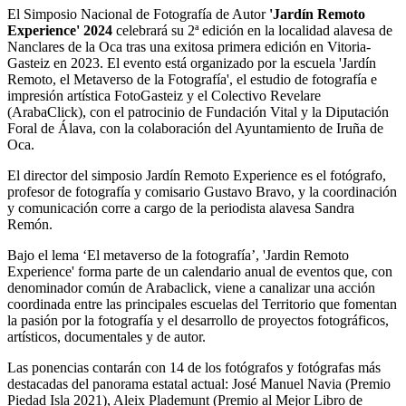
El Simposio Nacional de Fotografía de Autor
'Jardín Remoto
Experience' 2024
celebrará su 2ª edición en la localidad alavesa de
Nanclares de la Oca tras una exitosa primera edición en Vitoria-
Gasteiz en 2023. El evento está organizado por la escuela 'Jardín
Remoto, el Metaverso de la Fotografía', el estudio de fotografía e
impresión artística FotoGasteiz y el Colectivo Revelare
(ArabaClick), con el patrocinio de Fundación Vital y la Diputación
Foral de Álava, con la colaboración del Ayuntamiento de Iruña de
Oca.
El director del simposio Jardín Remoto Experience es el fotógrafo,
profesor de fotografía y comisario Gustavo Bravo, y la coordinación
y comunicación corre a cargo de la periodista alavesa Sandra
Remón.
Bajo el lema ‘El metaverso de la fotografía’, 'Jardin Remoto
Experience' forma parte de un calendario anual de eventos que, con
denominador común de Arabaclick, viene a canalizar una acción
coordinada entre las principales escuelas del Territorio que fomentan
la pasión por la fotografía y el desarrollo de proyectos fotográficos,
artísticos, documentales y de autor.
Las ponencias contarán con 14 de los fotógrafos y fotógrafas más
destacadas del panorama estatal actual: José Manuel Navia (Premio
Piedad Isla 2021), Aleix Plademunt (Premio al Mejor Libro de