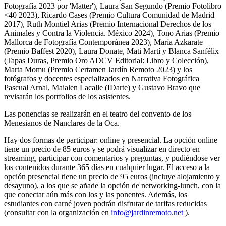
Fotografía 2023 por 'Matter'), Laura San Segundo (Premio Fotolibro
<40 2023), Ricardo Cases (Premio Cultura Comunidad de Madrid
2017), Ruth Montiel Arias (Premio Internacional Derechos de los
Animales y Contra la Violencia. México 2024), Tono Arias (Premio
Mallorca de Fotografía Contemporánea 2023), María Azkarate
(Premio Baffest 2020), Laura Donate, Mati Martí y Blanca Sanfélix
(Tapas Duras, Premio Oro ADCV Editorial: Libro y Colección),
Marta Momu (Premio Certamen Jardín Remoto 2023) y los
fotógrafos y docentes especializados en Narrativa Fotográfica
Pascual Arnal, Maialen Lacalle (IDarte) y Gustavo Bravo que
revisarán los portfolios de los asistentes.
Las ponencias se realizarán en el teatro del convento de los
Menesianos de Nanclares de la Oca.
Hay dos formas de participar: online y presencial. La opción online
tiene un precio de 85 euros y se podrá visualizar en directo en
streaming, participar con comentarios y preguntas, y pudiéndose ver
los contenidos durante 365 días en cualquier lugar. El acceso a la
opción presencial tiene un precio de 95 euros (incluye alojamiento y
desayuno), a los que se añade la opción de networking-lunch, con la
que conectar aún más con los y las ponentes. Además, los
estudiantes con carné joven podrán disfrutar de tarifas reducidas
(consultar con la organización en
info@jardinremoto.net
).