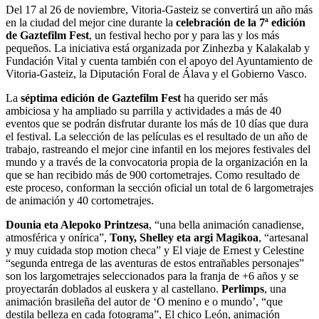
Del 17 al 26 de noviembre, Vitoria-Gasteiz se convertirá un año más
en la ciudad del mejor cine durante la
celebración de la 7ª edición
de Gaztefilm Fest
, un festival hecho por y para las y los más
pequeños. La iniciativa está organizada por Zinhezba y Kalakalab y
Fundación Vital y cuenta también con el apoyo del Ayuntamiento de
Vitoria-Gasteiz, la Diputación Foral de Álava y el Gobierno Vasco.
La
séptima edición de Gaztefilm Fest
ha querido ser más
ambiciosa y ha ampliado su parrilla y actividades a más de 40
eventos que se podrán disfrutar durante los más de 10 días que dura
el festival. La selección de las películas es el resultado de un año de
trabajo, rastreando el mejor cine infantil en los mejores festivales del
mundo y a través de la convocatoria propia de la organización en la
que se han recibido más de 900 cortometrajes. Como resultado de
este proceso, conforman la sección oficial un total de 6 largometrajes
de animación y 40 cortometrajes.
Dounia eta Alepoko Printzesa
, “una bella animación canadiense,
atmosférica y onírica”,
Tony, Shelley eta argi Magikoa
, “artesanal
y muy cuidada stop motion checa” y El viaje de Ernest y Celestine
“segunda entrega de las aventuras de estos entrañables personajes”
son los largometrajes seleccionados para la franja de +6 años y se
proyectarán doblados al euskera y al castellano.
Perlimps
, una
animación brasileña del autor de ‘O menino e o mundo’, “que
destila belleza en cada fotograma”, El chico León, animación