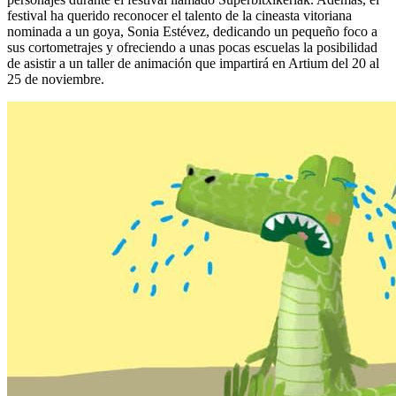
festival ha querido reconocer el talento de la cineasta vitoriana
nominada a un goya, Sonia Estévez, dedicando un pequeño foco a
sus cortometrajes y ofreciendo a unas pocas escuelas la posibilidad
de asistir a un taller de animación que impartirá en Artium del 20 al
25 de noviembre.