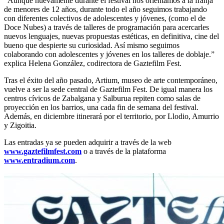
“Aunque nuevamente durante el festival nos orientamos a la franja
de menores de 12 años, durante todo el año seguimos trabajando
con diferentes colectivos de adolescentes y jóvenes, (como el de
Doce Nubes) a través de talleres de programación para acercarles
nuevos lenguajes, nuevas propuestas estéticas, en definitiva, cine del
bueno que despierte su curiosidad. Así mismo seguimos
colaborando con adolescentes y jóvenes en los talleres de doblaje.”
explica Helena González, codirectora de Gaztefilm Fest.
Tras el éxito del año pasado, Artium, museo de arte contemporáneo,
vuelve a ser la sede central de Gaztefilm Fest. De igual manera los
centros cívicos de Zabalgana y Salburua repiten como salas de
proyección en los barrios, una cada fin de semana del festival.
Además, en diciembre itinerará por el territorio, por Llodio, Amurrio
y Zigoitia.
Las entradas ya se pueden adquirir a través de la web
www.gaztefilmfest.com
o a través de la plataforma
www.entradium.com
.