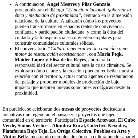
A continuación,
Ángel Mestres y Pilar Gonzalo
protagonizarán el diálogo
“El pacto relacional: gobernanza
ética y mediación de proximidad”
, centrado en la dimensión
relacional de la cultura. Analizarán cómo los proyectos
pueden transformarse en espacios reales de convivencia,
confianza y participación ciudadana, y cómo la ética del
cuidado y la transparencia se convierten en pilares para
construir comunidades culturales sólidas.
El conversatorio
“Cultura regenerativa: la creación como
motor de restauración ecosistémica”
, con
Maria Ptqk,
Maider López y Elisa de los Reyes
, abordará la
responsabilidad del sector cultural ante la crisis climática. Se
explorará cómo el arte y la creación pueden rediseñar nuestra
relación con el territorio, actuar como agentes de restauración
del paisaje y proponer modelos de producción de bajo
impacto que inspiren nuevas soluciones ecológicas desde la
proximidad.
En paralelo, se celebrarán dos
mesas de proyectos
dedicadas a
iniciativas que regeneran el paisaje y a proyectos que tejen
comunidad en el territorio. Participarán
Espacio Artevaca, El Cubo
Verde, Somos Vértice – Alumbra Rural, Colectivo Nexodos,
Plataforma Bajo Teja, La Ortiga Colectiva, Pueblos en Arte y
Mutur Beltz
, mostrando ejemplos de cómo la cultura puede sanar el