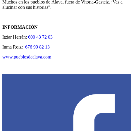
Muchos en los pueblos de Álava, fuera de Vitoria-Gasteiz. ¡Vas a
alucinar con sus historias”.
INFORMACIÓN
Itziar Herrán:
600 43 72 03
Inma Roiz:
676 99 82 13
www.pueblosdealava.com