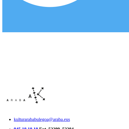
kulturarababulegoa@araba.eus