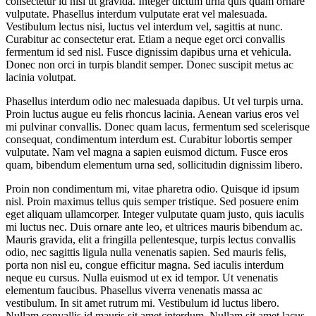
consectetur id nisl ut gravida. Integer dictum urna quis quam ornare
vulputate. Phasellus interdum vulputate erat vel malesuada.
Vestibulum lectus nisi, luctus vel interdum vel, sagittis at nunc.
Curabitur ac consectetur erat. Etiam a neque eget orci convallis
fermentum id sed nisl. Fusce dignissim dapibus urna et vehicula.
Donec non orci in turpis blandit semper. Donec suscipit metus ac
lacinia volutpat.
Phasellus interdum odio nec malesuada dapibus. Ut vel turpis urna.
Proin luctus augue eu felis rhoncus lacinia. Aenean varius eros vel
mi pulvinar convallis. Donec quam lacus, fermentum sed scelerisque
consequat, condimentum interdum est. Curabitur lobortis semper
vulputate. Nam vel magna a sapien euismod dictum. Fusce eros
quam, bibendum elementum urna sed, sollicitudin dignissim libero.
Proin non condimentum mi, vitae pharetra odio. Quisque id ipsum
nisl. Proin maximus tellus quis semper tristique. Sed posuere enim
eget aliquam ullamcorper. Integer vulputate quam justo, quis iaculis
mi luctus nec. Duis ornare ante leo, et ultrices mauris bibendum ac.
Mauris gravida, elit a fringilla pellentesque, turpis lectus convallis
odio, nec sagittis ligula nulla venenatis sapien. Sed mauris felis,
porta non nisl eu, congue efficitur magna. Sed iaculis interdum
neque eu cursus. Nulla euismod ut ex id tempor. Ut venenatis
elementum faucibus. Phasellus viverra venenatis massa ac
vestibulum. In sit amet rutrum mi. Vestibulum id luctus libero.
Nullam convallis id mauris sit amet interdum. Nullam sit amet lacus