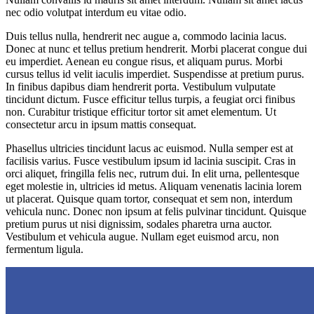
nec odio volutpat interdum eu vitae odio.
Duis tellus nulla, hendrerit nec augue a, commodo lacinia lacus.
Donec at nunc et tellus pretium hendrerit. Morbi placerat congue dui
eu imperdiet. Aenean eu congue risus, et aliquam purus. Morbi
cursus tellus id velit iaculis imperdiet. Suspendisse at pretium purus.
In finibus dapibus diam hendrerit porta. Vestibulum vulputate
tincidunt dictum. Fusce efficitur tellus turpis, a feugiat orci finibus
non. Curabitur tristique efficitur tortor sit amet elementum. Ut
consectetur arcu in ipsum mattis consequat.
Phasellus ultricies tincidunt lacus ac euismod. Nulla semper est at
facilisis varius. Fusce vestibulum ipsum id lacinia suscipit. Cras in
orci aliquet, fringilla felis nec, rutrum dui. In elit urna, pellentesque
eget molestie in, ultricies id metus. Aliquam venenatis lacinia lorem
ut placerat. Quisque quam tortor, consequat et sem non, interdum
vehicula nunc. Donec non ipsum at felis pulvinar tincidunt. Quisque
pretium purus ut nisi dignissim, sodales pharetra urna auctor.
Vestibulum et vehicula augue. Nullam eget euismod arcu, non
fermentum ligula.