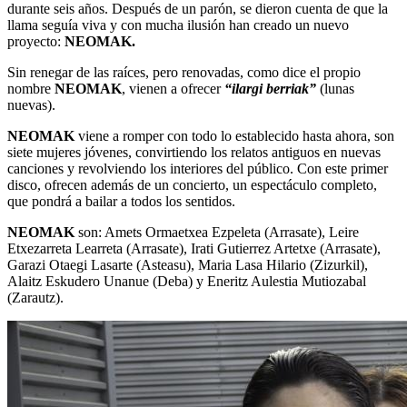
durante seis años. Después de un parón, se dieron cuenta de que la
llama seguía viva y con mucha ilusión han creado un nuevo
proyecto:
NEOMAK.
Sin renegar de las raíces, pero renovadas, como dice el propio
nombre
NEOMAK
, vienen a ofrecer
“ilargi berriak”
(lunas
nuevas).
NEOMAK
viene a romper con todo lo establecido hasta ahora, son
siete mujeres jóvenes, convirtiendo los relatos antiguos en nuevas
canciones y revolviendo los interiores del público. Con este primer
disco, ofrecen además de un concierto, un espectáculo completo,
que pondrá a bailar a todos los sentidos.
NEOMAK
son: Amets Ormaetxea Ezpeleta (Arrasate), Leire
Etxezarreta Learreta (Arrasate), Irati Gutierrez Artetxe (Arrasate),
Garazi Otaegi Lasarte (Asteasu), Maria Lasa Hilario (Zizurkil),
Alaitz Eskudero Unanue (Deba) y Eneritz Aulestia Mutiozabal
(Zarautz).