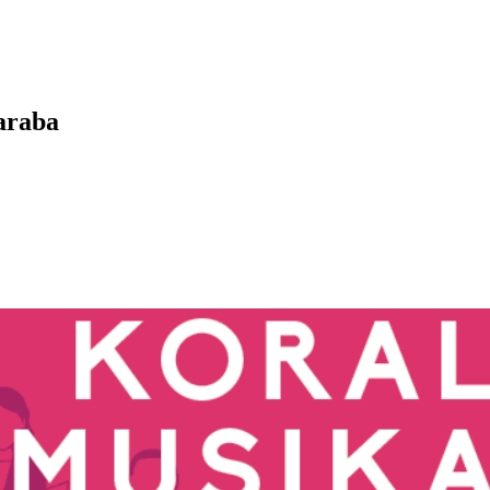
raraba