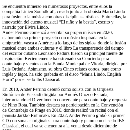
Se encuentra inmerso en numerosos proyectos, entre ellos la
compañía Linien Soundkraft, creada junto a la oboísta María Lindo
para fusionar la música con otras disciplinas artísticas. Entre ellas, la
innovación del cuento musical “El niño y la bestia”, escrito y
narrado por Elvira Lindo.
Ander Perrino comenzó a escribir su propia música en 2020,
elaborando su primer proyecto con música inspirada en la
emigración vasca a América a lo largo de los siglos, donde la fusión
musical entre ambas culturas y el libro La transparencia del tiempo
del escritor cubano Leonardo Padura fueron su principal fuente de
inspiración. Recientemente ha estrenado su Concierto para
contrabajo y vientos con la Banda Municipal de Vitoria, dirigida por
Luis Orduña. Asimismo, su obra Cinco relatos cortos, para corno
inglés y fagot, ha sido grabada en el disco “Maria Lindo, English
Horn” por el sello Ibs Classical.
En 2010, Ander Perrino debutó como solista con la Orquesta
Sinfónica de Euskadi dirigida por Andrés Orozco Estrada,
interpretando el Divertimento concertante para contrabajo y orquesta
de Nino Rota. También destaca su participación en la Convención
de Contrabajo de Praga en 2016, donde realizó un recital con el
pianista Jarkko Riihimäki. En 2022, Ander Perrino grabó su primer
CD con sonatas originales para contrabajo y piano con el sello IBS
Classical, el cual ya se encuentra a la venta desde diciembre de