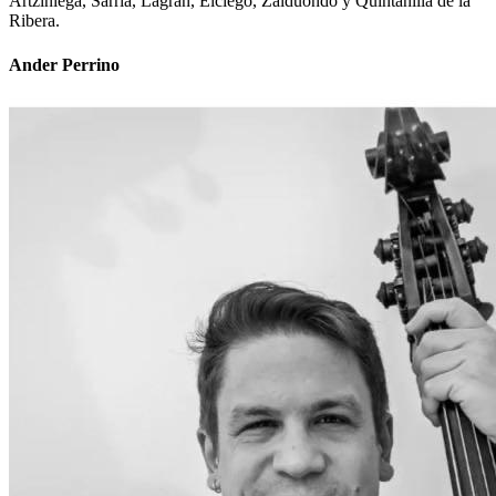
Artziniega, Sarria, Lagrán, Elciego, Zalduondo y Quintanilla de la
Ribera.
Ander Perrino