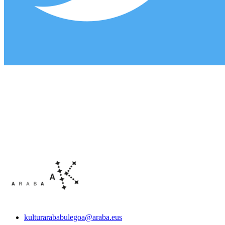
kulturarababulegoa@araba.eus