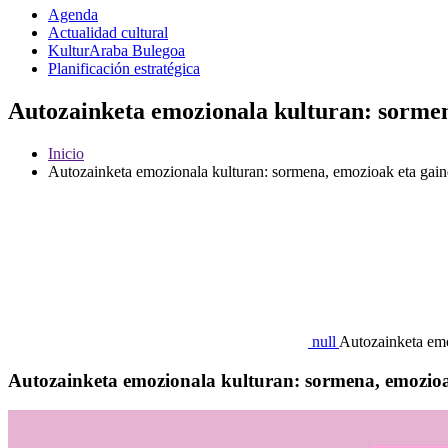
Agenda
Actualidad cultural
KulturAraba Bulegoa
Planificación estratégica
Autozainketa emozionala kulturan: sormen
Inicio
Autozainketa emozionala kulturan: sormena, emozioak eta gain
null
Autozainketa emo
Autozainketa emozionala kulturan: sormena, emozio