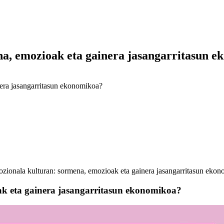
a, emozioak eta gainera jasangarritasun e
era jasangarritasun ekonomikoa?
zionala kulturan: sormena, emozioak eta gainera jasangarritasun eko
ak eta gainera jasangarritasun ekonomikoa?