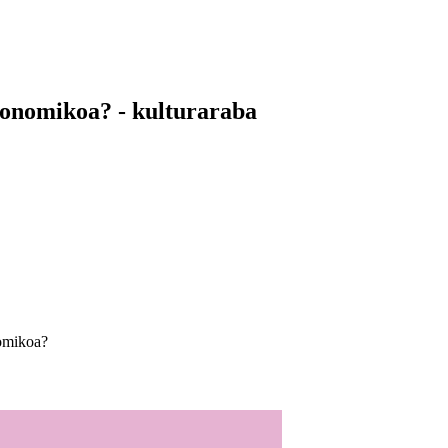
konomikoa? - kulturaraba
nomikoa?