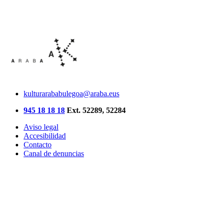
kulturarababulegoa@araba.eus
945 18 18 18
Ext. 52289, 52284
Aviso legal
Accesibilidad
Contacto
Canal de denuncias