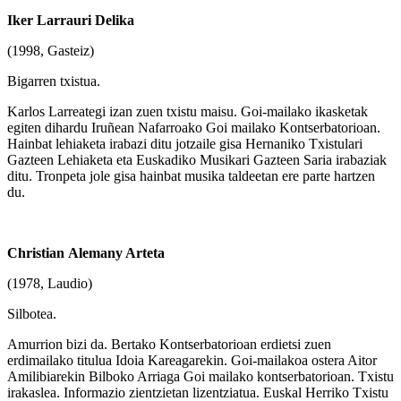
Iker Larrauri Delika
(1998, Gasteiz)
Bigarren txistua.
Karlos Larreategi izan zuen txistu maisu. Goi-mailako ikasketak
egiten dihardu Iruñean Nafarroako Goi mailako Kontserbatorioan.
Hainbat lehiaketa irabazi ditu jotzaile gisa Hernaniko Txistulari
Gazteen Lehiaketa eta Euskadiko Musikari Gazteen Saria irabaziak
ditu. Tronpeta jole gisa hainbat musika taldeetan ere parte hartzen
du.
Christian
Alemany Arteta
(1978, Laudio)
Silbotea.
Amurrion bizi da. Bertako Kontserbatorioan erdietsi zuen
erdimailako titulua Idoia Kareagarekin.
Goi-mailakoa ostera Aitor
Amilibiarekin Bilboko Arriaga Goi mailako kontserbatorioan. Txistu
irakaslea. Informazio zientzietan lizentziatua. Euskal Herriko Txistu