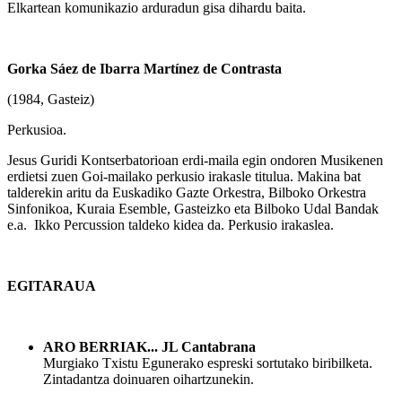
Elkartean komunikazio arduradun gisa dihardu baita.
Gorka Sáez de Ibarra Martínez de Contrasta
(1984, Gasteiz)
Perkusioa.
Jesus Guridi Kontserbatorioan erdi-maila egin ondoren Musikenen
erdietsi zuen Goi-mailako perkusio irakasle titulua. Makina bat
talderekin aritu da Euskadiko Gazte Orkestra, Bilboko Orkestra
Sinfonikoa, Kuraia Esemble, Gasteizko eta Bilboko Udal Bandak
e.a. Ikko Percussion taldeko kidea da. Perkusio irakaslea.
EGITARAUA
ARO BERRIAK... JL Cantabrana
Murgiako Txistu Egunerako espreski sortutako biribilketa.
Zintadantza doinuaren oihartzunekin.