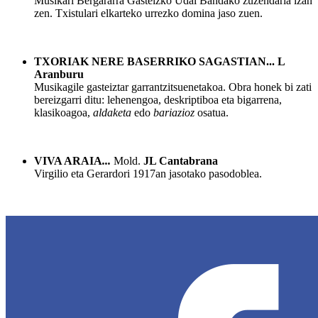
Musikari Bergararra Gasteizko Udal Bandako zuzendaria izan
zen. Txistulari elkarteko urrezko domina jaso zuen.
TXORIAK NERE BASERRIKO SAGASTIAN... L
Aranburu
Musikagile gasteiztar garrantzitsuenetakoa. Obra honek bi zati
bereizgarri ditu: lehenengoa, deskriptiboa eta bigarrena,
klasikoagoa,
aldaketa
edo
bariazioz
osatua.
VIVA ARAIA
...
Mold.
JL Cantabrana
Virgilio eta Gerardori 1917an jasotako pasodoblea.