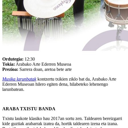
Ordutegia:
12:30
Tokia:
Arabako Arte Ederren Museoa
Prezioa:
Sarrera doan, aretoa bete arte
Musika larunbatak
kontzertu txikien ziklo bat da, Arabako Arte
Ederren Museoan hilero egiten dena, hilabeteko lehenengo
larunbatean.
ARABA TXISTU BANDA
Txistu laukote klasiko hau 2017an sortu zen. Taldearen bereizgarri
kide guztiak arabarrak izatea da, hortik taldearen izena eta izana.