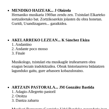
MENDIKO HAIZEAK...
J Olaizola
Hernaniko musikaria 1969an zendu zen. Txistulari Elkarteko
sortzaileetako bat. Zortzikoarekin jolasten du obra honetan.
Guridi, Usandizagaren... garaikidea.
AKELARREKO LEZEAN... K Sánchez Ekiza
1. Andantino
2. Andante poco mosso
3. Finale
Musikologo, txistulari eta musikagile iruñearraren obra
ezagun bezain iradokitzailea. Obrak historiaurrera bidaiatzen
lagunduko gaitu, gure arbasoen kobazuloraino.
ARTZAIN PASTORALA... JM González Bastida
1. Adagio-Allegretto pastoril
2. Otoitza
3. Dantza zaharra