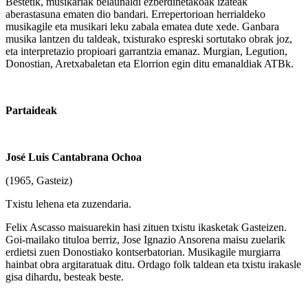
Bestetik, musikariak belaunaldi ezberdinetakoak izateak
aberastasuna ematen dio bandari. Errepertorioan herrialdeko
musikagile eta musikari leku zabala ematea dute xede. Ganbara
musika lantzen du taldeak, txisturako espreski sortutako obrak joz,
eta interpretazio propioari garrantzia emanaz. Murgian, Legution,
Donostian, Aretxabaletan eta Elorrion egin ditu emanaldiak ATBk.
Partaideak
José
Luis
Cantabrana Ochoa
(1965, Gasteiz)
Txistu lehena eta zuzendaria.
Felix Ascasso maisuarekin hasi zituen txistu ikasketak Gasteizen.
Goi-mailako tituloa berriz, Jose Ignazio Ansorena maisu zuelarik
erdietsi zuen Donostiako kontserbatorian. Musikagile murgiarra
hainbat obra argitaratuak ditu. Ordago folk taldean eta txistu irakasle
gisa dihardu, besteak beste.