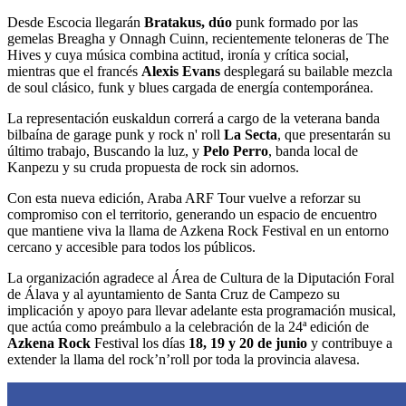
Desde Escocia llegarán
Bratakus, dúo
punk formado por las
gemelas Breagha y Onnagh Cuinn, recientemente teloneras de The
Hives y cuya música combina actitud, ironía y crítica social,
mientras que el francés
Alexis Evans
desplegará su bailable mezcla
de soul clásico, funk y blues cargada de energía contemporánea.
La representación euskaldun correrá a cargo de la veterana banda
bilbaína de garage punk y rock n' roll
La Secta
, que presentarán su
último trabajo, Buscando la luz, y
Pelo Perro
, banda local de
Kanpezu y su cruda propuesta de rock sin adornos.
Con esta nueva edición, Araba ARF Tour vuelve a reforzar su
compromiso con el territorio, generando un espacio de encuentro
que mantiene viva la llama de Azkena Rock Festival en un entorno
cercano y accesible para todos los públicos.
La organización agradece al Área de Cultura de la Diputación Foral
de Álava y al ayuntamiento de Santa Cruz de Campezo su
implicación y apoyo para llevar adelante esta programación musical,
que actúa como preámbulo a la celebración de la 24ª edición de
Azkena Rock
Festival los días
18, 19 y 20 de junio
y contribuye a
extender la llama del rock’n’roll por toda la provincia alavesa.