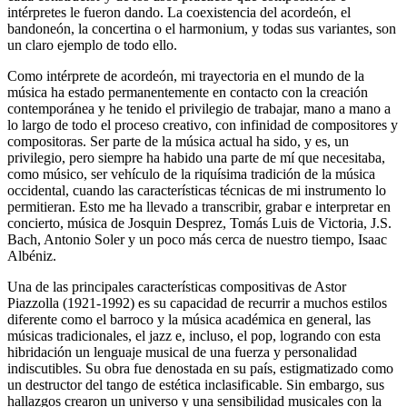
intérpretes le fueron dando. La coexistencia del acordeón, el
bandoneón, la concertina o el harmonium, y todas sus variantes, son
un claro ejemplo de todo ello.
Como intérprete de acordeón, mi trayectoria en el mundo de la
música ha estado permanentemente en contacto con la creación
contemporánea y he tenido el privilegio de trabajar, mano a mano a
lo largo de todo el proceso creativo, con infinidad de compositores y
compositoras. Ser parte de la música actual ha sido, y es, un
privilegio, pero siempre ha habido una parte de mí que necesitaba,
como músico, ser vehículo de la riquísima tradición de la música
occidental, cuando las características técnicas de mi instrumento lo
permitieran. Esto me ha llevado a transcribir, grabar e interpretar en
concierto, música de Josquin Desprez, Tomás Luis de Victoria, J.S.
Bach, Antonio Soler y un poco más cerca de nuestro tiempo, Isaac
Albéniz.
Una de las principales características compositivas de Astor
Piazzolla (1921-1992) es su capacidad de recurrir a muchos estilos
diferente como el barroco y la música académica en general, las
músicas tradicionales, el jazz e, incluso, el pop, logrando con esta
hibridación un lenguaje musical de una fuerza y personalidad
indiscutibles. Su obra fue denostada en su país, estigmatizado como
un destructor del tango de estética inclasificable. Sin embargo, sus
hallazgos crearon un universo y una sensibilidad musicales con la