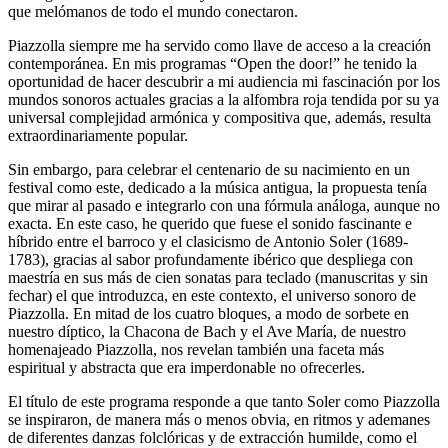
que melómanos de todo el mundo conectaron.
Piazzolla siempre me ha servido como llave de acceso a la creación
contemporánea. En mis programas “Open the door!” he tenido la
oportunidad de hacer descubrir a mi audiencia mi fascinación por los
mundos sonoros actuales gracias a la alfombra roja tendida por su ya
universal complejidad armónica y compositiva que, además, resulta
extraordinariamente popular.
Sin embargo, para celebrar el centenario de su nacimiento en un
festival como este, dedicado a la música antigua, la propuesta tenía
que mirar al pasado e integrarlo con una fórmula análoga, aunque no
exacta. En este caso, he querido que fuese el sonido fascinante e
híbrido entre el barroco y el clasicismo de Antonio Soler (1689-
1783), gracias al sabor profundamente ibérico que despliega con
maestría en sus más de cien sonatas para teclado (manuscritas y sin
fechar) el que introduzca, en este contexto, el universo sonoro de
Piazzolla. En mitad de los cuatro bloques, a modo de sorbete en
nuestro díptico, la Chacona de Bach y el Ave María, de nuestro
homenajeado Piazzolla, nos revelan también una faceta más
espiritual y abstracta que era imperdonable no ofrecerles.
El título de este programa responde a que tanto Soler como Piazzolla
se inspiraron, de manera más o menos obvia, en ritmos y ademanes
de diferentes danzas folclóricas y de extracción humilde, como el