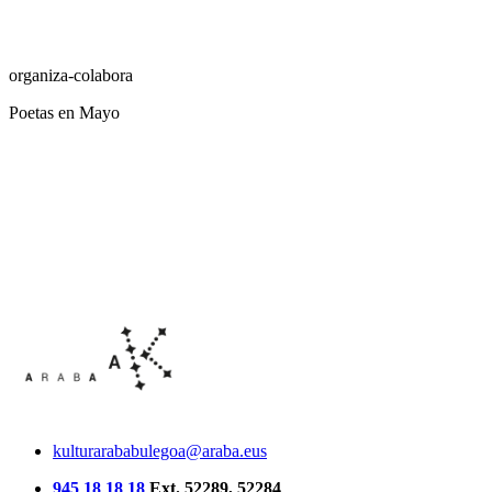
organiza-colabora
Poetas en Mayo
kulturarababulegoa@araba.eus
945 18 18 18
Ext. 52289, 52284