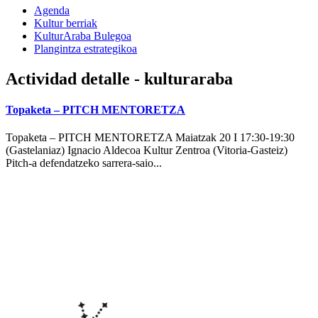
Agenda
Kultur berriak
KulturAraba Bulegoa
Plangintza estrategikoa
Actividad detalle - kulturaraba
Topaketa – PITCH MENTORETZA
Topaketa – PITCH MENTORETZA Maiatzak 20 I 17:30-19:30
(Gastelaniaz) Ignacio Aldecoa Kultur Zentroa (Vitoria-Gasteiz)
Pitch-a defendatzeko sarrera-saio...