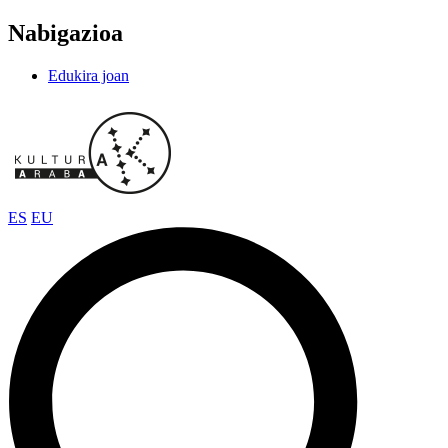
Nabigazioa
Edukira joan
ES
EU