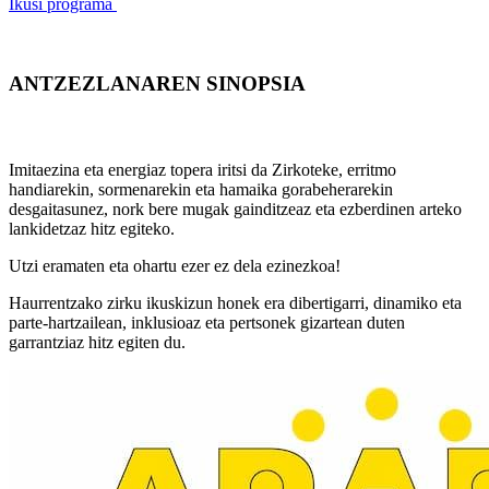
Ikusi programa
ANTZEZLANAREN SINOPSIA
Imitaezina eta energiaz topera iritsi da Zirkoteke, erritmo
handiarekin, sormenarekin eta hamaika gorabeherarekin
desgaitasunez, nork bere mugak gainditzeaz eta ezberdinen arteko
lankidetzaz hitz egiteko.
Utzi eramaten eta ohartu ezer ez dela ezinezkoa!
Haurrentzako zirku ikuskizun honek era dibertigarri, dinamiko eta
parte-hartzailean, inklusioaz eta pertsonek gizartean duten
garrantziaz hitz egiten du.