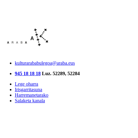
kulturarababulegoa@araba.eus
945 18 18 18
Luz. 52289, 52284
Lege oharra
Irisgarritasuna
Harremanetarako
Salaketa kanala