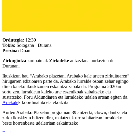
Ordutegia:
12:30
Tokia:
Sologana - Durana
Prezioa:
Doan
Zirkugintza
konpainiak
Zirkoteke
antzezlana aurkezten du
Duranan.
Ikuskizun hau “Arabako plazetan, Arabako kale arteen zirkuituaren”
hirugarren edizioaren parte da. Arabako lurralde osoan zehar egingo
diren kaleko ikuskizunen eskaintza zabala da. Programa 2020an
sortu zen, lurraldean kaleko arte eszenikoak zabaltzeko eta
sustatzeko. Foru Aldundiaren eta lurraldeko udalen artean egiten da,
Artekale
k koordinatuta eta ekoitzita.
Aurten Arabako Plazetan programan 39 antzerki, clown, dantza eta
zirku ikuskizun biltzen dira, maiatzetik urrira bitartean lurraldeko
beste horrenbeste udalerritan eskaintzeko.