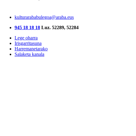
kulturarababulegoa@araba.eus
945 18 18 18
Luz. 52289, 52284
Lege oharra
Irisgarritasuna
Harremanetarako
Salaketa kanala