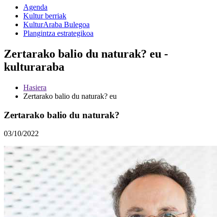
Agenda
Kultur berriak
KulturAraba Bulegoa
Plangintza estrategikoa
Zertarako balio du naturak? eu -
kulturaraba
Hasiera
Zertarako balio du naturak? eu
Zertarako balio du naturak?
03/10/2022