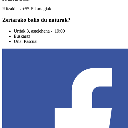
Hitzaldia - +55 Elkartegiak
Zertarako balio du naturak?
Urriak 3, astelehena - 19:00
Euskaraz
Unai Pascual