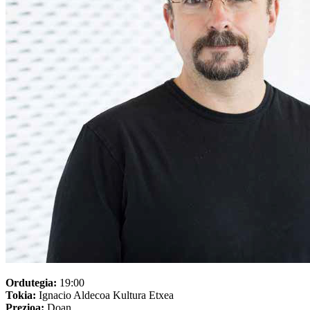
Ordutegia:
19:00
Tokia:
Ignacio Aldecoa Kultura Etxea
Prezioa:
Doan