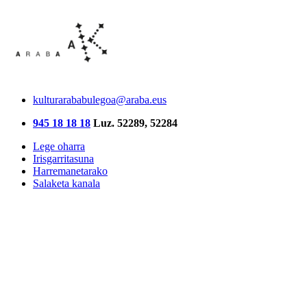
kulturarababulegoa@araba.eus
945 18 18 18
Luz. 52289, 52284
Lege oharra
Irisgarritasuna
Harremanetarako
Salaketa kanala