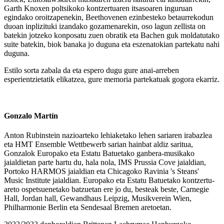
Garth Knoxen poltsikoko kontzertuaren itsasoaren inguruan
egindako oroitzapenekin, Beethovenen ezinbesteko betaurrekodun
duoan inplizituki izandako gozamenarekin, oso lagun zellista on
batekin jotzeko konposatu zuen obratik eta Bachen guk moldatutako
suite batekin, biok banaka jo duguna eta eszenatokian partekatu nahi
duguna.
Estilo sorta zabala da eta espero dugu gure anai-arreben
esperientzietatik elikatzea, gure memoria partekatuak gogora ekarriz.
Gonzalo Martín
​Anton Rubinstein nazioarteko lehiaketako lehen sariaren irabazlea
eta HMT Ensemble Wettbewerb sarian hainbat aldiz saritua,
Gonzalok Europako eta Estatu Batuetako ganbera-musikako
jaialdietan parte hartu du, hala nola, IMS Prussia Cove jaialdian,
Portoko HARMOS jaialdian eta Chicagoko Ravinia 's Steans'
Music Institute jaialdian. Europako eta Estatu Batuetako kontzertu-
areto ospetsuenetako batzuetan ere jo du, besteak beste, Carnegie
Hall, Jordan hall, Gewandhaus Leipzig, Musikverein Wien,
Philharmonie Berlin eta Sendesaal Bremen aretoetan.