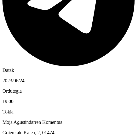
Datak
2023/06/24
Ordutegia
19:00
Tokia
Moja Agustindarren Komentua
Goienkale Kalea, 2, 01474