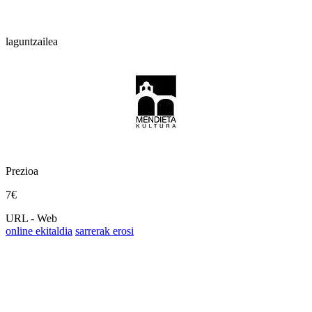
laguntzailea
Prezioa
7€
URL - Web
online ekitaldia
sarrerak erosi