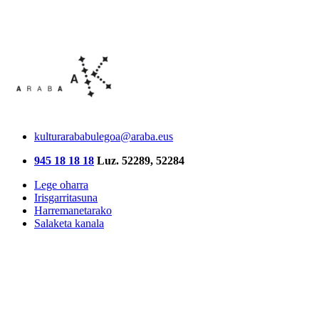
kulturarababulegoa@araba.eus
945 18 18 18
Luz. 52289, 52284
Lege oharra
Irisgarritasuna
Harremanetarako
Salaketa kanala