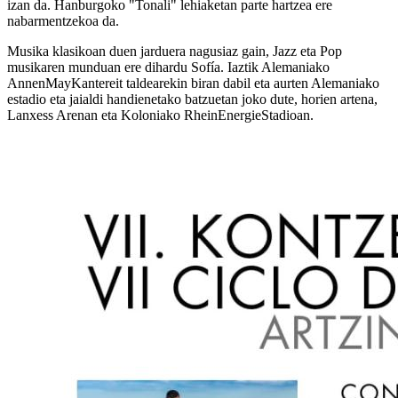
izan da. Hanburgoko "Tonali" lehiaketan parte hartzea ere
nabarmentzekoa da.
Musika klasikoan duen jarduera nagusiaz gain, Jazz eta Pop
musikaren munduan ere dihardu Sofía. Iaztik Alemaniako
AnnenMayKantereit taldearekin biran dabil eta aurten Alemaniako
estadio eta jaialdi handienetako batzuetan joko dute, horien artena,
Lanxess Arenan eta Koloniako RheinEnergieStadioan.