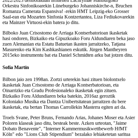
2022/2023 denboraldian Brittenen Lachrymae Hanburgoko
Orkestra Sinfonikoarekin Lüneburgeko Johanniskirche-n, Bruchen
Romanza Camerata Espansiva! -rekin HMT Leipzig-eko Grosser
Saal-ean eta Mozarten Sinfonia Kontzertantea, Liza Fediukovarekin
eta Mainzer Virtuosi-ekin batera jo ditu.
Bilboko Juan Crisostomo de Arriaga Kontserbatorioan ikasketak
hasi ondoren, Bizkaiko eta Gipuzkoako Foru Aldundiaren beka jaso
zuen Alemanian eta Estatu Batuetan ikasten jarraitzeko, Tatjana
Masurenko eta Kim Kashkashianen eskutik. Jürgen Mantheyren
2015eko instrumentu bat eta Daniel Schmidten arku bat jotzen ditu.​
Sofía Martín
​Bilbon jaio zen 1998an. Zortzi urterekin hasi zituen biolontxelo
ikasketak Juan Crisostomo de Arriaga Kontserbatorioan, eta
Oinarrizko eta Gradu Profesionaleko ikasketak egin zituen.
Bizkaiko Foru Aldundiaren beka batekin, 2016az geroztik
Koloniako Musika eta Dantza Unibertsitatean jarraitzen du bere
ikasketak, eta bertan Thomas Carrollekin Masterra egiten ari da.
​Troels Svane, Peter Bruns, Fernando Arias, Johanes Moser eta Asier
Poloren klaseak jaso ditu, besteak beste. Azken urteotan, "Jaime
Dobato Benavente", "Interner Kammermusikwettbewerb HfMT
Köln" edo "Lions Club Stipendium" bezalako lehiaketetan saritua