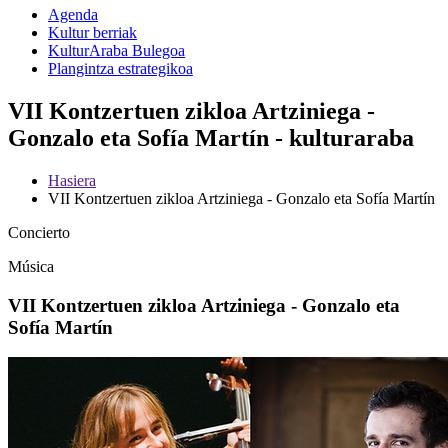
Agenda
Kultur berriak
KulturAraba Bulegoa
Plangintza estrategikoa
VII Kontzertuen zikloa Artziniega -
Gonzalo eta Sofía Martín - kulturaraba
Hasiera
VII Kontzertuen zikloa Artziniega - Gonzalo eta Sofía Martín
Concierto
Música
VII Kontzertuen zikloa Artziniega - Gonzalo eta
Sofía Martín