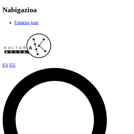
Nabigazioa
Edukira joan
ES
EU