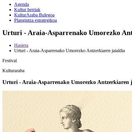
Agenda
Kultur berriak
KulturAraba Bulegoa
Plangintza estrategikoa
Urturi - Araia-Asparrenako Umorezko Antz
Hasiera
Urturi - Araia-Asparrenako Umorezko Antzerkiaren jaialdia
Festival
Kulturaraba
Urturi - Araia-Asparrenako Umorezko Antzerkiaren j