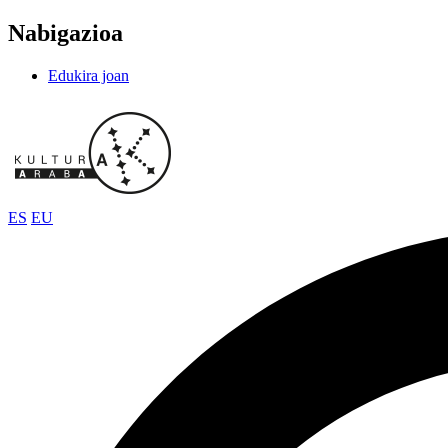
Nabigazioa
Edukira joan
ES
EU