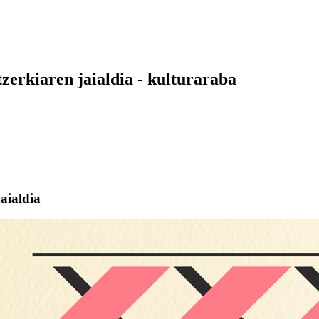
erkiaren jaialdia - kulturaraba
aialdia