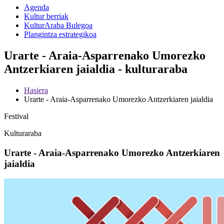
Agenda
Kultur berriak
KulturAraba Bulegoa
Plangintza estrategikoa
Urarte - Araia-Asparrenako Umorezko
Antzerkiaren jaialdia - kulturaraba
Hasiera
Urarte - Araia-Asparrenako Umorezko Antzerkiaren jaialdia
Festival
Kulturaraba
Urarte - Araia-Asparrenako Umorezko Antzerkiaren
jaialdia