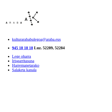
kulturarababulegoa@araba.eus
945 18 18 18
Luz. 52289, 52284
Lege oharra
Irisgarritasuna
Harremanetarako
Salaketa kanala