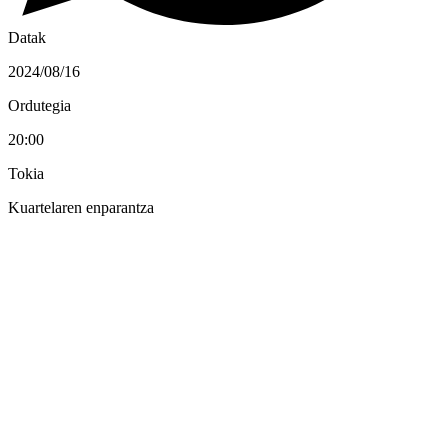
Datak
2024/08/16
Ordutegia
20:00
Tokia
Kuartelaren enparantza