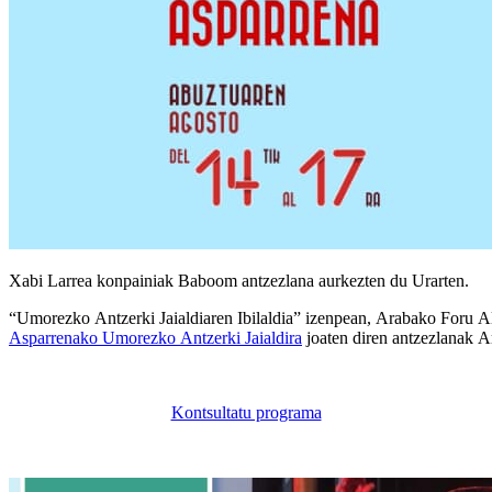
Xabi Larrea konpainiak Baboom antzezlana aurkezten du Urarten.
“Umorezko Antzerki Jaialdiaren Ibilaldia” izenpean, Arabako Foru A
Asparrenako Umorezko Antzerki Jaialdira
joaten diren antzezlanak A
Kontsultatu programa