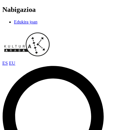
Nabigazioa
Edukira joan
ES
EU