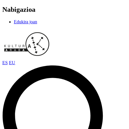
Nabigazioa
Edukira joan
ES
EU