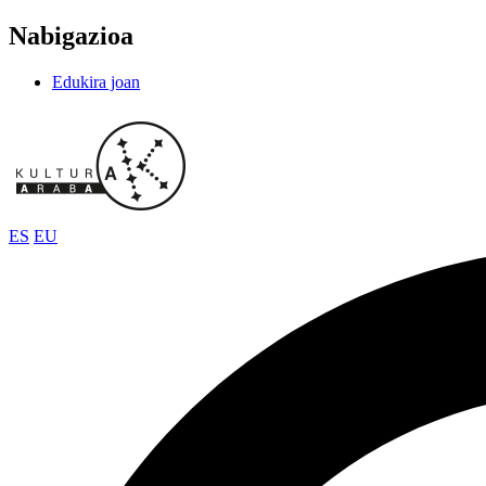
Nabigazioa
Edukira joan
ES
EU