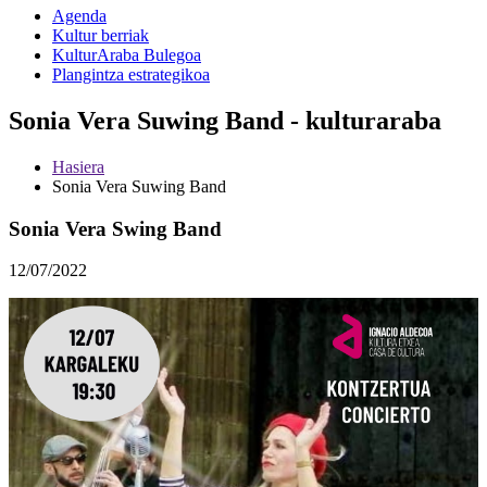
Agenda
Kultur berriak
KulturAraba Bulegoa
Plangintza estrategikoa
Sonia Vera Suwing Band - kulturaraba
Hasiera
Sonia Vera Suwing Band
Sonia Vera Swing Band
12/07/2022