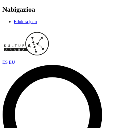
Nabigazioa
Edukira joan
ES
EU