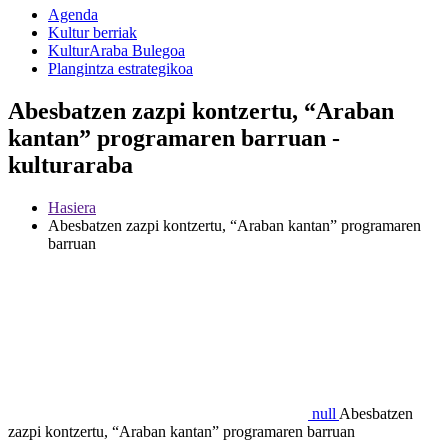
Agenda
Kultur berriak
KulturAraba Bulegoa
Plangintza estrategikoa
Abesbatzen zazpi kontzertu, “Araban
kantan” programaren barruan -
kulturaraba
Hasiera
Abesbatzen zazpi kontzertu, “Araban kantan” programaren
barruan
null
Abesbatzen
zazpi kontzertu, “Araban kantan” programaren barruan