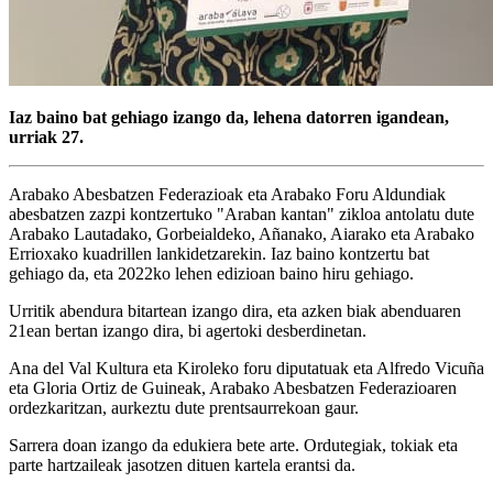
Iaz baino bat gehiago izango da, lehena datorren igandean,
urriak 27.
Arabako Abesbatzen Federazioak eta Arabako Foru Aldundiak
abesbatzen zazpi kontzertuko "Araban kantan" zikloa antolatu dute
Arabako Lautadako, Gorbeialdeko, Añanako, Aiarako eta Arabako
Errioxako kuadrillen lankidetzarekin. Iaz baino kontzertu bat
gehiago da, eta 2022ko lehen edizioan baino hiru gehiago.
Urritik abendura bitartean izango dira, eta azken biak abenduaren
21ean bertan izango dira, bi agertoki desberdinetan.
Ana del Val Kultura eta Kiroleko foru diputatuak eta Alfredo Vicuña
eta Gloria Ortiz de Guineak, Arabako Abesbatzen Federazioaren
ordezkaritzan, aurkeztu dute prentsaurrekoan gaur.
Sarrera doan izango da edukiera bete arte. Ordutegiak, tokiak eta
parte hartzaileak jasotzen dituen kartela erantsi da.