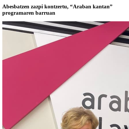
Abesbatzen zazpi kontzertu, “Araban kantan”
programaren barruan