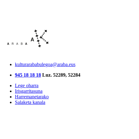
kulturarababulegoa@araba.eus
945 18 18 18
Luz. 52289, 52284
Lege oharra
Irisgarritasuna
Harremanetarako
Salaketa kanala