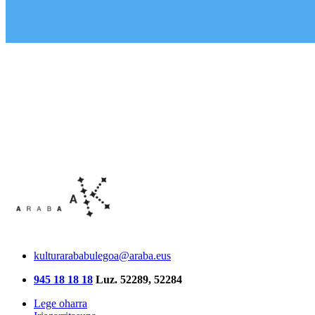
kulturarababulegoa@araba.eus
945 18 18 18
Luz. 52289, 52284
Lege oharra