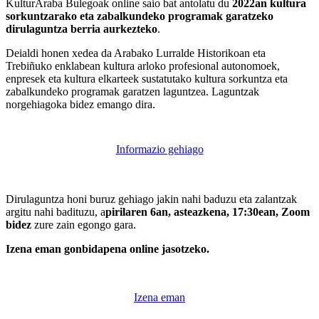
KulturAraba Bulegoak online saio bat antolatu du
2022an kultura
sorkuntzarako eta zabalkundeko programak garatzeko
dirulaguntza berria aurkezteko
.
Deialdi honen xedea da Arabako Lurralde Historikoan eta
Trebiñuko enklabean kultura arloko profesional autonomoek,
enpresek eta kultura elkarteek sustatutako kultura sorkuntza eta
zabalkundeko programak garatzen laguntzea. Laguntzak
norgehiagoka bidez emango dira.
Informazio gehiago
Dirulaguntza honi buruz gehiago jakin nahi baduzu eta zalantzak
argitu nahi badituzu, a
pirilaren 6an, asteazkena, 17:30ean, Zoom
bidez
zure zain egongo gara.
Izena eman gonbidapena online jasotzeko.
Izena eman