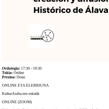
Ordutegia:
17:30 - 19:30
Tokia:
Online
Prezioa:
Doan
ONLINE ETA ELEBIDUNA
KulturAraba-ren eskutik
ONLINE (ZOOM)