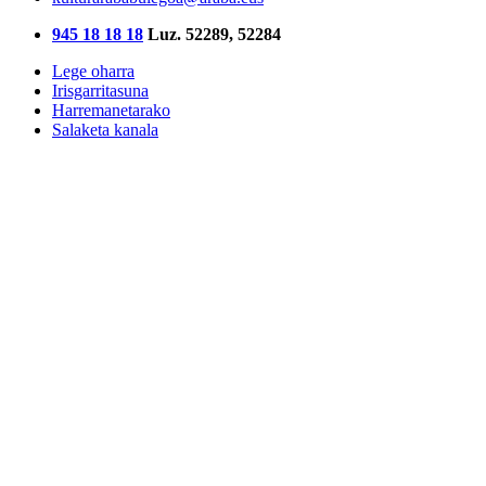
945 18 18 18
Luz. 52289, 52284
Lege oharra
Irisgarritasuna
Harremanetarako
Salaketa kanala