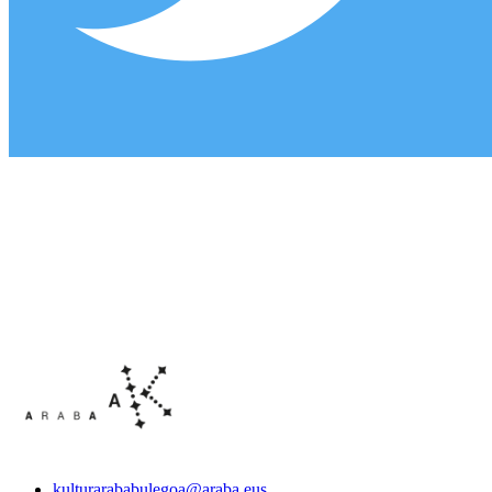
kulturarababulegoa@araba.eus