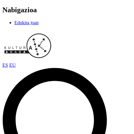
Nabigazioa
Edukira joan
ES
EU