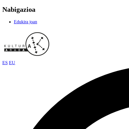
Nabigazioa
Edukira joan
ES
EU